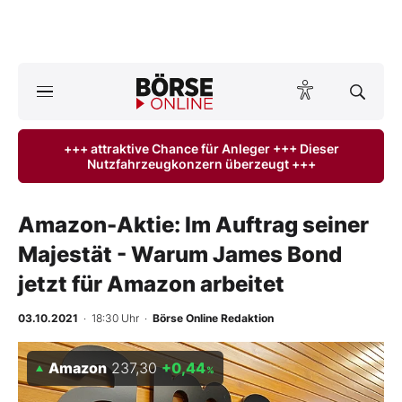
A
ktuelle Ausgabe BÖRSE ONLINE lesen
Börse
+++ attraktive Chance für Anleger +++ Dieser
Nutzfahrzeugkonzern überzeugt +++
News
Anlageprodukte
Amazon-Aktie: Im Auftrag seiner
Majestät - Warum James Bond
Finanz-Check
jetzt für Amazon arbeitet
Abo & Shop
03.10.2021
· 18:30 Uhr
·
Börse Online Redaktion
BO-Musterdepots
Amazon
237,30
+0,44
%
Experten