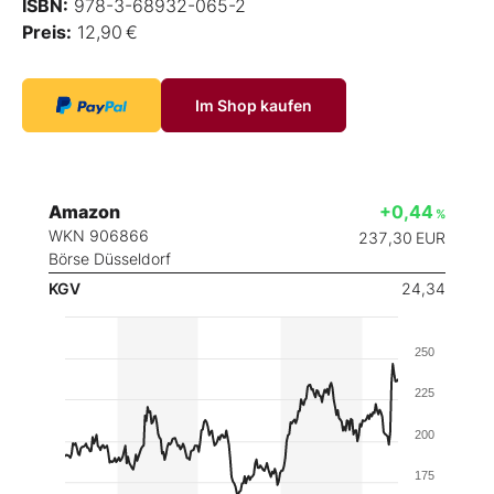
ISBN:
978-3-68932-065-2
Preis:
12,90 €
Im Shop kaufen
Amazon
+0,44
%
WKN 906866
237,30
EUR
Börse Düsseldorf
KGV
24,34
250
225
200
175