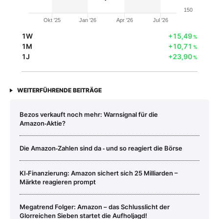
150
Okt '25
Jan '26
Apr '26
Jul '26
1W
+15,49
%
1M
+10,71
%
1J
+23,90
%
WEITERFÜHRENDE BEITRÄGE
Bezos verkauft noch mehr: Warnsignal für die
Amazon‑Aktie?
Die Amazon‑Zahlen sind da ‑ und so reagiert die Börse
KI‑Finanzierung: Amazon sichert sich 25 Milliarden –
Märkte reagieren prompt
Megatrend Folger: Amazon – das Schlusslicht der
Glorreichen Sieben startet die Aufholjagd!