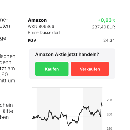
ine-
Amazon
+0,63
%
eten
WKN 906866
237,40
EUR
Börse Düsseldorf
age-
KGV
24,34
Amazon
Aktie jetzt handeln?
wischen
 denn
etzt am
Kaufen
Verkaufen
3,60
itt um
250
Schein
Hälfte
200
oben
150