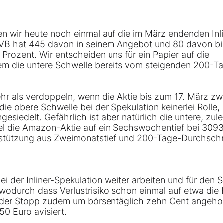
n wir heute noch einmal auf die im März endenden Inl
 HVB hat 445 davon in seinem Angebot und 80 davon bi
rozent. Wir entscheiden uns für ein Papier auf die
em die untere Schwelle bereits vom steigenden 200-T
r als verdoppeln, wenn die Aktie bis zum 17. März z
die obere Schwelle bei der Spekulation keinerlei Rolle,
esiedelt. Gefährlich ist aber natürlich die untere, zul
iel die Amazon-Aktie auf ein Sechswochentief bei 309
rstützung aus Zweimonatstief und 200-Tage-Durchschn
 der Inliner-Spekulation weiter arbeiten und für den 
 wodurch dass Verlustrisiko schon einmal auf etwa die 
rd der Stopp zudem um börsentäglich zehn Cent angeh
0 Euro avisiert.