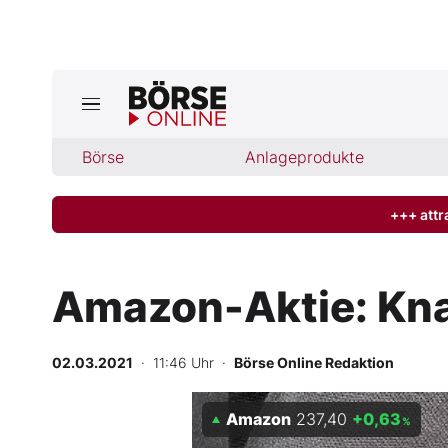
Börse
Börse
Anlageprodukte
News
Anlageprodukte
+++ attr
Finanz-Check
Amazon-Aktie: Kn
Abo & Shop
02.03.2021
· 11:46 Uhr
·
Börse Online Redaktion
BO-Musterdepots
Amazon
237,40
+0,63
Experten
%