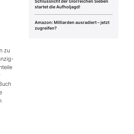
Schlusslicht der Glorreichen Sieben
startet die Aufholjagd!
Amazon: Milliarden ausradiert – jetzt
zugreifen?
n zu
anzig-
teile
r
 Buch
e
m