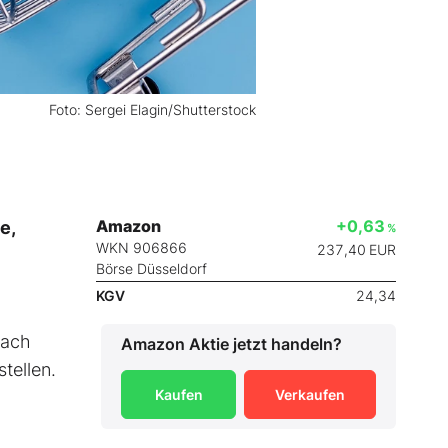
Foto: Sergei Elagin/Shutterstock
Amazon
+0,63
e,
%
WKN 906866
237,40
EUR
Börse Düsseldorf
KGV
24,34
nach
Amazon
Aktie jetzt handeln?
tellen.
Kaufen
Verkaufen