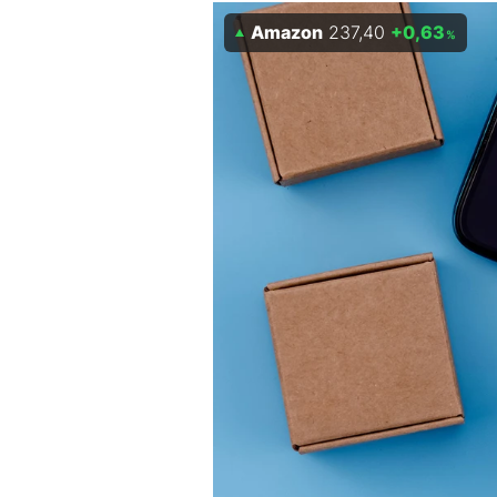
Amazon
237,40
+0,63
Mein B:O
%
Mein Konto
Folgen Sie uns
Kontakt