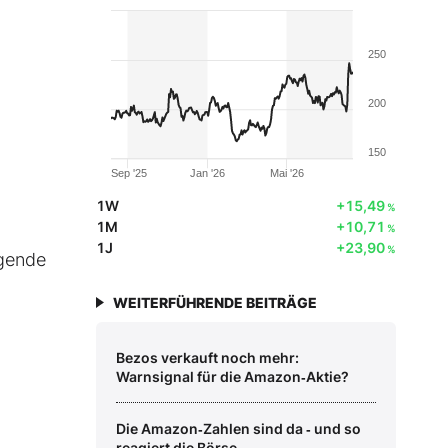
250
200
150
Sep '25
Jan '26
Mai '26
1W
+15,49
%
1M
+10,71
%
1J
+23,90
%
lgende
WEITERFÜHRENDE BEITRÄGE
Bezos verkauft noch mehr:
Warnsignal für die Amazon‑Aktie?
Die Amazon‑Zahlen sind da ‑ und so
reagiert die Börse