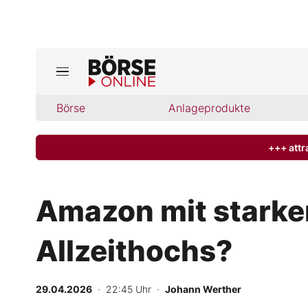
Börse
Börse
Anlageprodukte
News
Anlageprodukte
+++ attr
Finanz-Check
Amazon mit starken 
Abo & Shop
Allzeithochs?
BO-Musterdepots
29.04.2026
· 22:45 Uhr
·
Johann Werther
Experten