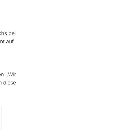
chs bei
nt auf
n: „Wir
m diese