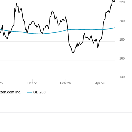
220
200
180
160
140
25
Dez '25
Feb '26
Apr '26
zon.com Inc.
GD 200