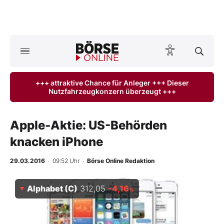
A
ktuelle Ausgabe BÖRSE ONLINE lesen
Börse
+++ attraktive Chance für Anleger +++ Dieser
Nutzfahrzeugkonzern überzeugt +++
News
Anlageprodukte
Apple-Aktie: US-Behörden
knacken iPhone
Finanz-Check
29.03.2016
· 09:52 Uhr
·
Börse Online Redaktion
Abo & Shop
Alphabet (C)
312,05
-4,16
%
BO-Musterdepots
Experten