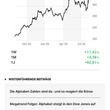
300
250
200
150
Okt '25
Jan '26
Apr '26
Jul '26
1W
+11,42
%
1M
+4,36
%
1J
+92,81
%
WEITERFÜHRENDE BEITRÄGE
Die Alphabet‑Zahlen sind da ‑ und so reagiert die Börse
Megatrend Folger: Alphabet steigt in den Dow Jones auf