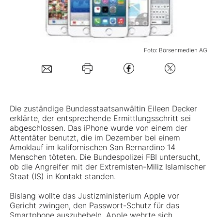
Mein B:O
Foto: Börsenmedien AG
Mein Konto
Folgen Sie uns
Die zuständige Bundesstaatsanwältin Eileen Decker
Kontakt
erklärte, der entsprechende Ermittlungsschritt sei
abgeschlossen. Das iPhone wurde von einem der
Attentäter benutzt, die im Dezember bei einem
Amoklauf im kalifornischen San Bernardino 14
Menschen töteten. Die Bundespolizei FBI untersucht,
ob die Angreifer mit der Extremisten-Miliz Islamischer
Staat (IS) in Kontakt standen.
Bislang wollte das Justizministerium
Apple
vor
Gericht zwingen, den Passwort-Schutz für das
Smartphone auszuhebeln. Apple wehrte sich