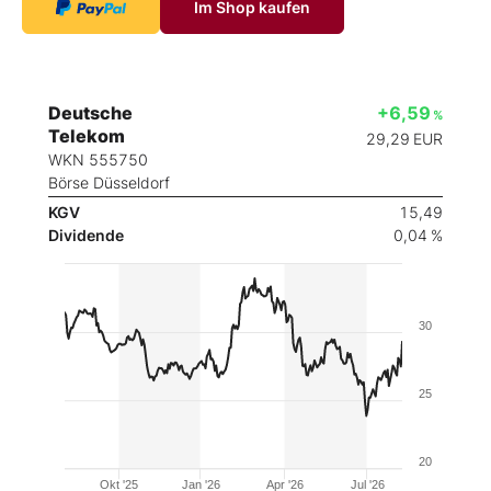
Im Shop kaufen
Deutsche
+6,59
%
Telekom
29,29
EUR
WKN 555750
Börse Düsseldorf
KGV
15,49
Dividende
0,04 %
30
25
20
Okt '25
Jan '26
Apr '26
Jul '26