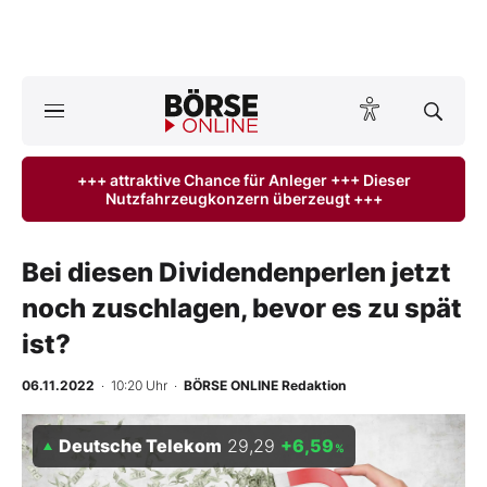
A
ktuelle Ausgabe BÖRSE ONLINE lesen
Börse
+++ attraktive Chance für Anleger +++ Dieser
Nutzfahrzeugkonzern überzeugt +++
News
Anlageprodukte
Bei diesen Dividendenperlen jetzt
noch zuschlagen, bevor es zu spät
Finanz-Check
ist?
Abo & Shop
06.11.2022
· 10:20 Uhr
·
BÖRSE ONLINE Redaktion
BO-Musterdepots
Deutsche Telekom
29,29
+6,59
%
Experten