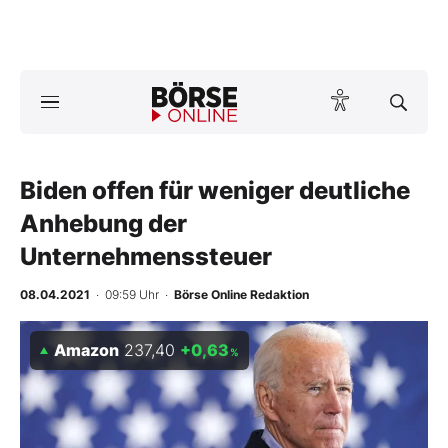
A
ktuelle Ausgabe BÖRSE ONLINE lesen
Börse
News
Biden offen für weniger deutliche
Anhebung der
Anlageprodukte
Unternehmenssteuer
Finanz-Check
08.04.2021
· 09:59 Uhr
·
Börse Online Redaktion
Abo & Shop
Amazon
237,40
+0,63
%
BO-Musterdepots
Experten