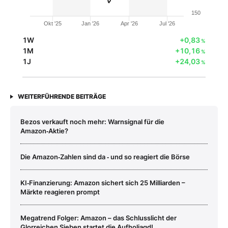
150
Okt '25
Jan '26
Apr '26
Jul '26
1W
+0,83
%
1M
+10,16
%
1J
+24,03
%
WEITERFÜHRENDE BEITRÄGE
Bezos verkauft noch mehr: Warnsignal für die
Amazon‑Aktie?
Die Amazon‑Zahlen sind da ‑ und so reagiert die Börse
KI‑Finanzierung: Amazon sichert sich 25 Milliarden –
Märkte reagieren prompt
Megatrend Folger: Amazon – das Schlusslicht der
Glorreichen Sieben startet die Aufholjagd!