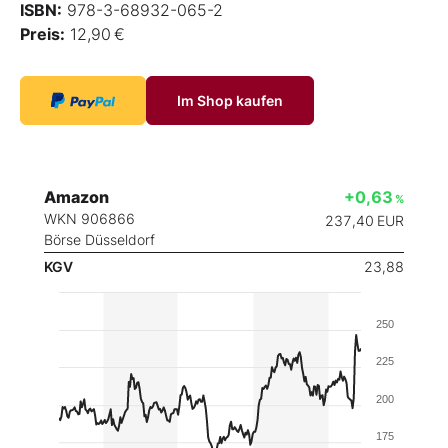
ISBN:
978-3-68932-065-2
Preis:
12,90 €
Im Shop kaufen
Amazon
+0,63
%
WKN 906866
237,40
EUR
Börse Düsseldorf
KGV
23,88
250
225
200
175