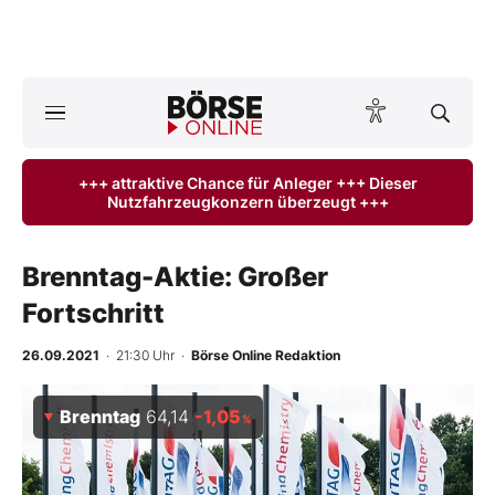
Börse
News
+++ attraktive Chance für Anleger +++ Dieser
Nutzfahrzeugkonzern überzeugt +++
Anlageprodukte
Finanz-Check
Brenntag-Aktie: Großer
Fortschritt
Abo & Shop
26.09.2021
· 21:30 Uhr
·
Börse Online Redaktion
BO-Musterdepots
Brenntag
64,14
-1,05
%
Experten
Mein B:O