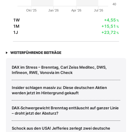
40
Okt '25
Jan '26
Apr '26
Jul '26
1W
+4,55
%
1M
+15,51
%
1J
+23,72
%
WEITERFÜHRENDE BEITRÄGE
DAX im Stress – Brenntag, Carl Zeiss Meditec, DWS,
Infineon, RWE, Vonovia im Check
Insider schlagen massiv zu: Diese deutschen Aktien
werden jetzt im Hintergrund gekauft
DAX‑Schwergewicht Brenntag enttäuscht auf ganzer Linie
– droht jetzt der Absturz?
Schock aus den USA! Jefferies zerlegt zwei deutsche