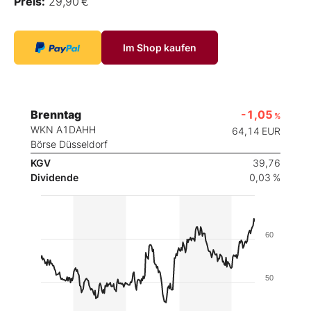
Preis:
29,90 €
Im Shop kaufen
Brenntag
-1,05
%
WKN A1DAHH
64,14
EUR
Börse Düsseldorf
KGV
39,76
Dividende
0,03 %
60
50