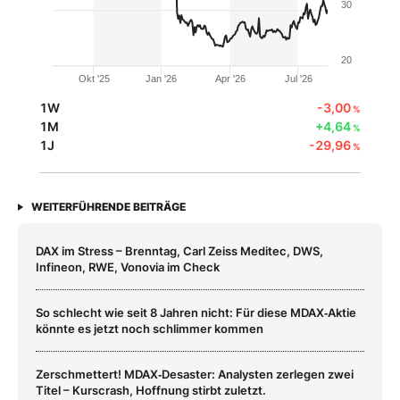
30
20
Okt '25
Jan '26
Apr '26
Jul '26
1W
-3,00
%
1M
+4,64
%
1J
-29,96
%
WEITERFÜHRENDE BEITRÄGE
DAX im Stress – Brenntag, Carl Zeiss Meditec, DWS,
Infineon, RWE, Vonovia im Check
So schlecht wie seit 8 Jahren nicht: Für diese MDAX‑Aktie
könnte es jetzt noch schlimmer kommen
Zerschmettert! MDAX‑Desaster: Analysten zerlegen zwei
Titel – Kurscrash, Hoffnung stirbt zuletzt.