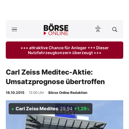
A
ktuelle Ausgabe BÖRSE ONLINE lesen
Börse
+++ attraktive Chance für Anleger +++ Dieser
Nutzfahrzeugkonzern überzeugt +++
News
Anlageprodukte
Carl Zeiss Meditec-Aktie:
Umsatzprognose übertroffen
Finanz-Check
18.10.2015
· 13:00 Uhr
·
Börse Online Redaktion
Abo & Shop
Carl Zeiss Meditec
29,94
+1,29
%
BO-Musterdepots
Experten