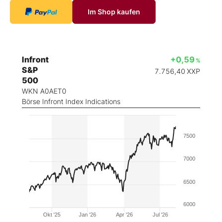
Im Shop kaufen
Infront
+0,59
%
S&P
7.756,40
XXP
500
WKN A0AET0
Börse Infront Index Indications
7500
7000
6500
6000
Okt '25
Jan '26
Apr '26
Jul '26