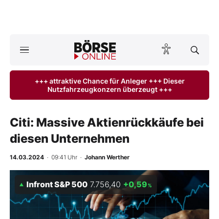
A
ktuelle Ausgabe BÖRSE ONLINE lesen
Börse
+++ attraktive Chance für Anleger +++ Dieser
Nutzfahrzeugkonzern überzeugt +++
News
Anlageprodukte
Citi: Massive Aktienrückkäufe bei
diesen Unternehmen
Finanz-Check
14.03.2024
· 09:41 Uhr
·
Johann Werther
Abo & Shop
Infront S&P 500
7.756,40
+0,59
%
BO-Musterdepots
Experten