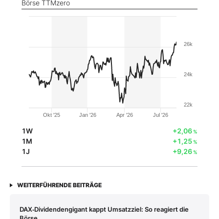
Börse TTMzero
26k
24k
22k
Okt '25
Jan '26
Apr '26
Jul '26
1W
+2,06
%
1M
+1,25
%
1J
+9,26
%
WEITERFÜHRENDE BEITRÄGE
DAX‑Dividendengigant kappt Umsatzziel: So reagiert die
Börse