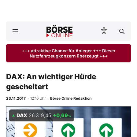
Börse
News
+++ attraktive Chance für Anleger +++ Dieser
Nutzfahrzeugkonzern überzeugt +++
Anlageprodukte
Finanz-Check
DAX: An wichtiger Hürde
gescheitert
Abo & Shop
23.11.2017
· 12:10 Uhr
·
Börse Online Redaktion
BO-Musterdepots
DAX
26.319,45
+0,69
%
Experten
Mein B:O