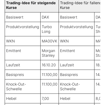
Trading-Idee für steigende
Trading-Idee für fallende
Kurse
Kurse
Basiswert
DAX
Basiswert
DAX
Produktvorstellung
Turbo
Produktvorstellung
Turb
Long
Shor
WKN
MA00VK
WKN
MA11
Emittent
Morgan
Emittent
Morg
Stanley
Stanl
Laufzeit
16.10.20
Laufzeit
18.12
Basispreis
11.100,00
Basispreis
14.2
Knock-Out-
11.100,00
Knock-Out-
14.2
Schwelle
Schwelle
Hebel
7,00
Hebel
8,00