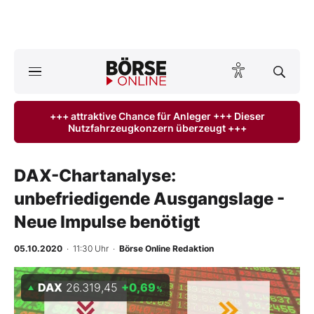
A
ktuelle Ausgabe BÖRSE ONLINE lesen
Börse
+++ attraktive Chance für Anleger +++ Dieser
Nutzfahrzeugkonzern überzeugt +++
News
Anlageprodukte
DAX-Chartanalyse:
unbefriedigende Ausgangslage -
Finanz-Check
Neue Impulse benötigt
Abo & Shop
05.10.2020
· 11:30 Uhr
·
Börse Online Redaktion
BO-Musterdepots
DAX
26.319,45
+0,69
%
Experten