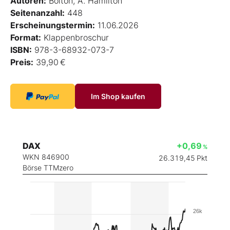
Autoren:
Bolton, A. Hamilton
Seitenanzahl:
448
Erscheinungstermin:
11.06.2026
Format:
Klappenbroschur
ISBN:
978-3-68932-073-7
Preis:
39,90 €
Im Shop kaufen
DAX
+0,69
%
WKN 846900
26.319,45
Pkt
Börse TTMzero
26k