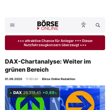
A
ktuelle Ausgabe BÖRSE ONLINE lesen
Börse
+++ attraktive Chance für Anleger +++ Dieser
Nutzfahrzeugkonzern überzeugt +++
News
Anlageprodukte
DAX-Chartanalyse: Weiter im
grünen Bereich
Finanz-Check
01.09.2020
· 11:30 Uhr
·
Börse Online Redaktion
Abo & Shop
DAX
26.319,45
+0,69
%
BO-Musterdepots
Experten