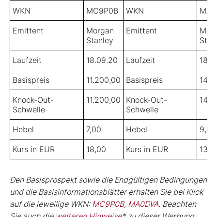
WKN
MC9P0B
WKN
MA0
Emittent
Morgan
Emittent
Mor
Stanley
Stan
Laufzeit
18.09.20
Laufzeit
18.0
Basispreis
11.200,00
Basispreis
14.3
Knock-Out-
11.200,00
Knock-Out-
14.3
Schwelle
Schwelle
Hebel
7,00
Hebel
9,00
Kurs in EUR
18,00
Kurs in EUR
13,0
Den Basisprospekt sowie die Endgültigen Bedingungen
und die Basisinformationsblätter erhalten Sie bei Klick
auf die jeweilige WKN:
MC9P0B
,
MA0DVA
. Beachten
Sie auch die
weiteren Hinweise
* zu dieser Werbung.