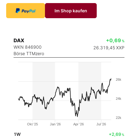
Im Shop kaufen
DAX
+0,69
%
WKN 846900
26.319,45
XXP
Börse TTMzero
26k
24k
22k
Okt '25
Jan '26
Apr '26
Jul '26
1W
+2,69
%