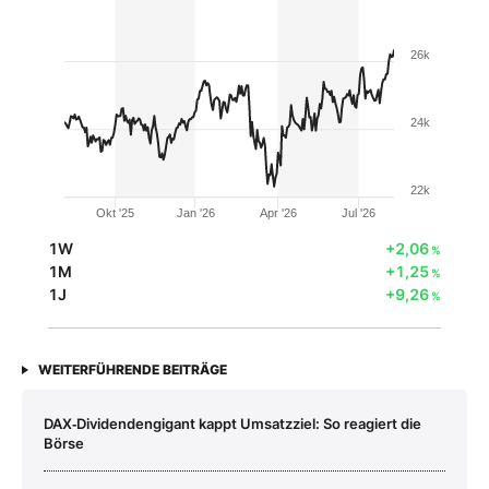
26k
24k
22k
Okt '25
Jan '26
Apr '26
Jul '26
1W
+2,06
%
1M
+1,25
%
1J
+9,26
%
WEITERFÜHRENDE BEITRÄGE
DAX‑Dividendengigant kappt Umsatzziel: So reagiert die
Börse