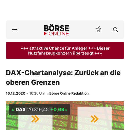
Börse
News
+++ attraktive Chance für Anleger +++ Dieser
Nutzfahrzeugkonzern überzeugt +++
Anlageprodukte
Finanz-Check
DAX-Chartanalyse: Zurück an die
oberen Grenzen
Abo & Shop
16.12.2020
· 10:30 Uhr
·
Börse Online Redaktion
BO-Musterdepots
DAX
26.319,45
+0,69
%
Experten
Mein B:O