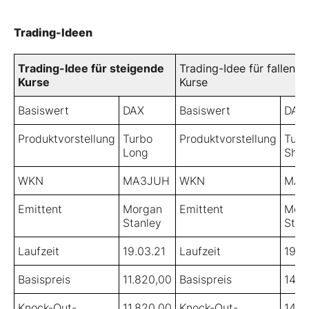
Trading-Ideen
Trading-Idee für steigende
Trading-Idee für fallende
Kurse
Kurse
Basiswert
DAX
Basiswert
DAX
Produktvorstellung
Turbo
Produktvorstellung
Turb
Long
Shor
WKN
MA3JUH
WKN
MA3
Emittent
Morgan
Emittent
Mor
Stanley
Stan
Laufzeit
19.03.21
Laufzeit
19.0
Basispreis
11.820,00
Basispreis
14.3
Knock-Out-
11.820,00
Knock-Out-
14.3