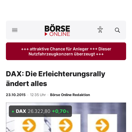
A
ktuelle Ausgabe BÖRSE ONLINE lesen
Börse
+++ attraktive Chance für Anleger +++ Dieser
Nutzfahrzeugkonzern überzeugt +++
News
Anlageprodukte
DAX: Die Erleichterungsrally
ändert alles
Finanz-Check
23.10.2015
· 12:35 Uhr
·
Börse Online Redaktion
Abo & Shop
DAX
26.322,80
+0,70
%
BO-Musterdepots
Experten