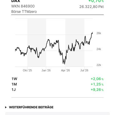
DAX
+0,70
%
WKN 846900
26.322,80
Pkt
Börse TTMzero
26k
24k
22k
Okt '25
Jan '26
Apr '26
Jul '26
1W
+2,06
%
1M
+1,25
%
1J
+9,26
%
WEITERFÜHRENDE BEITRÄGE