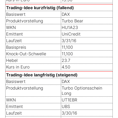
Trading-Idee kurzfristig (fallend)
Basiswert
DAX
Produktvorstellung
Turbo Bear
WKN
HU1A23
Emittent
UniCredit
Laufzeit
3/31/16
Basispreis
11,100
Knock-Out-Schwelle
11,100
Hebel
23.7
Kurs in Euro
4.50
Trading-Idee langfristig (steigend)
Basiswert
DAX
Produktvorstellung
Turbo Optionsschein
Long
WKN
UT1EBR
Emittent
UBS
Laufzeit
3/30/16