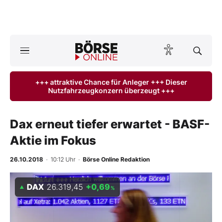
A
ktuelle Ausgabe BÖRSE ONLINE lesen
Börse
+++ attraktive Chance für Anleger +++ Dieser
Nutzfahrzeugkonzern überzeugt +++
News
Anlageprodukte
Dax erneut tiefer erwartet - BASF-
Aktie im Fokus
Finanz-Check
26.10.2018
· 10:12 Uhr
·
Börse Online Redaktion
Abo & Shop
DAX
26.319,45
+0,69
%
BO-Musterdepots
Experten