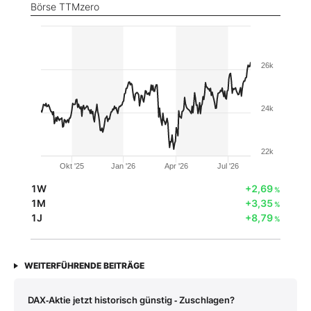
Börse TTMzero
26k
24k
22k
Okt '25
Jan '26
Apr '26
Jul '26
1W
+2,69
%
1M
+3,35
%
1J
+8,79
%
WEITERFÜHRENDE BEITRÄGE
DAX‑Aktie jetzt historisch günstig ‑ Zuschlagen?