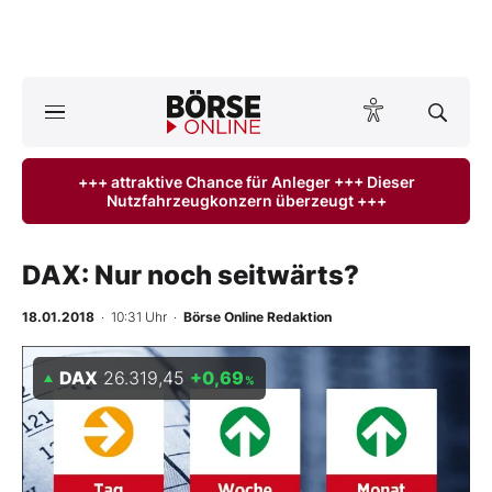
A
ktuelle Ausgabe BÖRSE ONLINE lesen
Börse
+++ attraktive Chance für Anleger +++ Dieser
Nutzfahrzeugkonzern überzeugt +++
News
Anlageprodukte
DAX: Nur noch seitwärts?
Finanz-Check
18.01.2018
· 10:31 Uhr
·
Börse Online Redaktion
Abo & Shop
DAX
26.319,45
+0,69
%
BO-Musterdepots
Experten