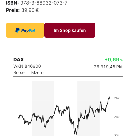
ISBN:
978-3-68932-073-7
Preis:
39,90 €
Im Shop kaufen
DAX
+0,69
%
WKN 846900
26.319,45
Pkt
Börse TTMzero
26k
24k
22k