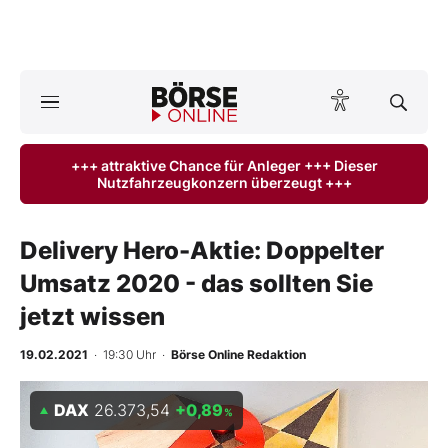
Börse
News
+++ attraktive Chance für Anleger +++ Dieser
Nutzfahrzeugkonzern überzeugt +++
Anlageprodukte
Finanz-Check
Delivery Hero-Aktie: Doppelter
Umsatz 2020 - das sollten Sie
Abo & Shop
jetzt wissen
BO-Musterdepots
19.02.2021
· 19:30 Uhr
·
Börse Online Redaktion
Experten
DAX
26.373,54
+0,89
%
Mein B:O