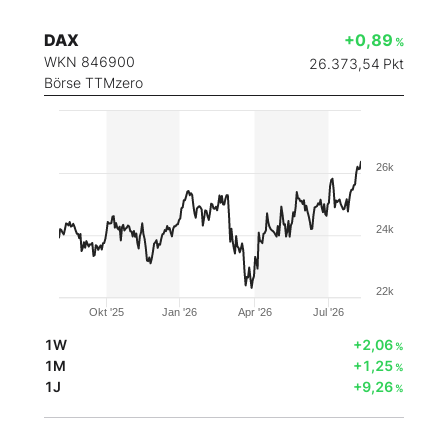
DAX
+0,89
%
WKN 846900
26.373,54
Pkt
Börse TTMzero
26k
24k
22k
Okt '25
Jan '26
Apr '26
Jul '26
1W
+2,06
%
1M
+1,25
%
1J
+9,26
%