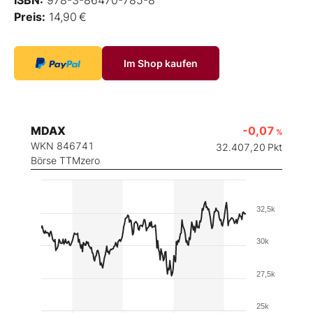
ISBN:
978-3-86470-785-8
Preis:
14,90 €
Im Shop kaufen
MDAX
-0,07
%
WKN 846741
32.407,20
Pkt
Börse TTMzero
32,5k
30k
27,5k
25k