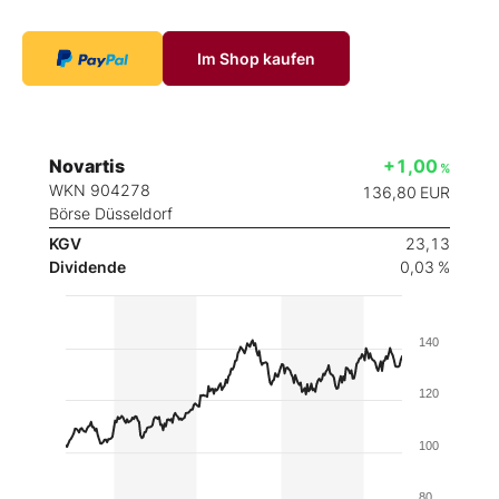
Im Shop kaufen
Novartis
+1,00
%
WKN 904278
136,80
EUR
Börse Düsseldorf
KGV
23,13
Dividende
0,03 %
140
120
100
80