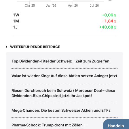
Okt '25
Jan '26
Apr '26
Jul '26
1W
+0,06
%
1M
-1,84
%
1J
+40,68
%
WEITERFÜHRENDE BEITRÄGE
Top Dividenden‑Titel der Schweiz – Zeit zum Zugreifen!
Value ist wieder King: Auf diese Aktien setzen Anleger jetzt
Riesen Durchbruch beim Schweiz / Mercosur‑Deal – diese
Dividenden‑Blue‑Chips sind jetzt Ihr Jackpot!
Mega‑Chancen: Die besten Schweizer Aktien und ETFs
Pharma‑Schock: Trump droht mit Zöllen –
Handeln