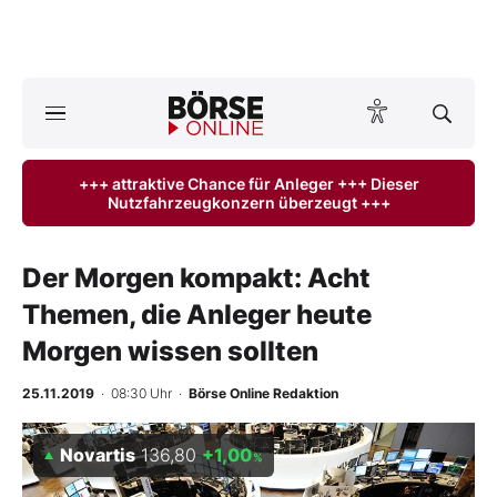
Börse
News
+++ attraktive Chance für Anleger +++ Dieser
Nutzfahrzeugkonzern überzeugt +++
Anlageprodukte
Finanz-Check
Der Morgen kompakt: Acht
Themen, die Anleger heute
Abo & Shop
Morgen wissen sollten
BO-Musterdepots
25.11.2019
· 08:30 Uhr
·
Börse Online Redaktion
Experten
Novartis
136,80
+1,00
%
Mein B:O