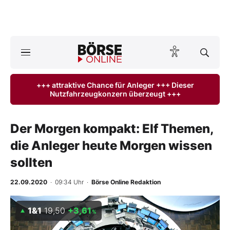
A
ktuelle Ausgabe BÖRSE ONLINE lesen
Börse
+++ attraktive Chance für Anleger +++ Dieser
Nutzfahrzeugkonzern überzeugt +++
News
Anlageprodukte
Der Morgen kompakt: Elf Themen,
die Anleger heute Morgen wissen
Finanz-Check
sollten
Abo & Shop
22.09.2020
· 09:34 Uhr
·
Börse Online Redaktion
BO-Musterdepots
1&1
19,50
+3,61
%
Experten