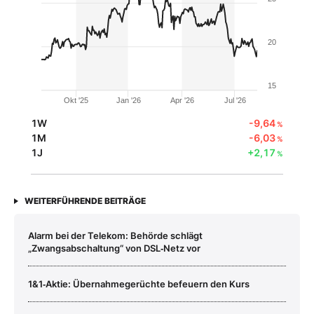
20
15
Okt '25
Jan '26
Apr '26
Jul '26
1W
-9,64
%
1M
-6,03
%
1J
+2,17
%
WEITERFÜHRENDE BEITRÄGE
Alarm bei der Telekom: Behörde schlägt
„Zwangsabschaltung“ von DSL‑Netz vor
1&1‑Aktie: Übernahmegerüchte befeuern den Kurs