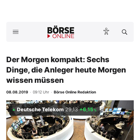
A
ktuelle Ausgabe BÖRSE ONLINE lesen
Börse
News
Der Morgen kompakt: Sechs
Dinge, die Anleger heute Morgen
Anlageprodukte
wissen müssen
Finanz-Check
08.08.2019
· 09:12 Uhr
·
Börse Online Redaktion
Abo & Shop
Deutsche Telekom
29,13
+6,15
%
BO-Musterdepots
Experten