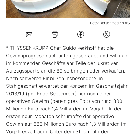
Mein B:O
Foto: Börsenmedien AG
Mein Konto
* THYSSENKRUPP-Chef Guido Kerkhoff hat die
Folgen Sie uns
Gewinnprognose nach unten geschraubt und will nun
im kommenden Geschäftsjahr Teile der lukrativen
Aufzugssparte an die Börse bringen oder verkaufen.
Kontakt
Nach schweren Einbußen insbesondere im
Stahlgeschäft erwartet der Konzern im Geschäftsjahr
2018/19 (per Ende September) nur noch einen
operativen Gewinn (bereinigtes Ebit) von rund 800
Millionen Euro nach 1,4 Milliarden im Vorjahr. In den
ersten neun Monaten schrumpfte der operative
Gewinn auf 683 Millionen Euro nach 1,3 Milliarden im
Vorjahreszeitraum. Unter dem Strich fuhr der