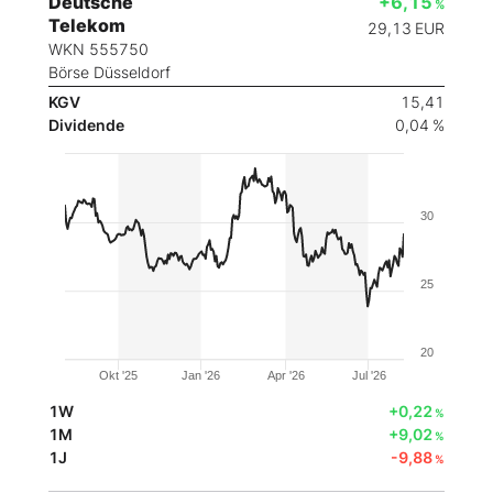
Deutsche
+6,15
%
Telekom
29,13
EUR
WKN 555750
Börse Düsseldorf
KGV
15,41
Dividende
0,04 %
30
25
20
Okt '25
Jan '26
Apr '26
Jul '26
1W
+0,22
%
1M
+9,02
%
1J
-9,88
%