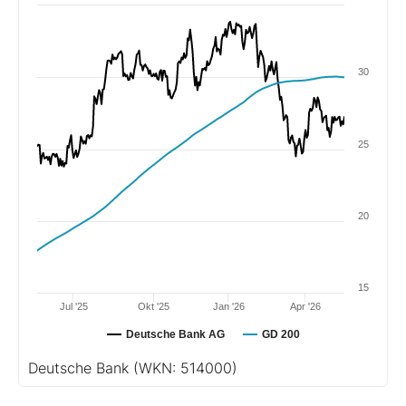
30
25
20
15
Jul '25
Okt '25
Jan '26
Apr '26
Deutsche Bank AG
GD 200
Deutsche Bank
(WKN: 514000)