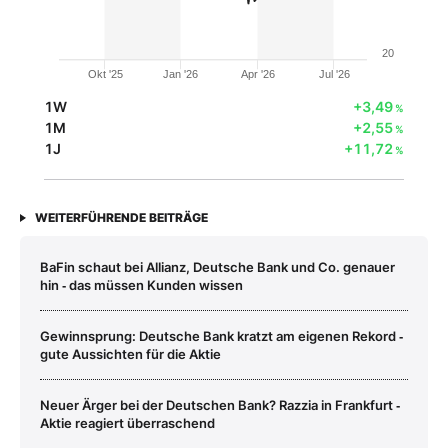
20
Okt '25
Jan '26
Apr '26
Jul '26
1W
+3,49
%
1M
+2,55
%
1J
+11,72
%
WEITERFÜHRENDE BEITRÄGE
BaFin schaut bei Allianz, Deutsche Bank und Co. genauer
hin ‑ das müssen Kunden wissen
Gewinnsprung: Deutsche Bank kratzt am eigenen Rekord ‑
gute Aussichten für die Aktie
Neuer Ärger bei der Deutschen Bank? Razzia in Frankfurt ‑
Aktie reagiert überraschend