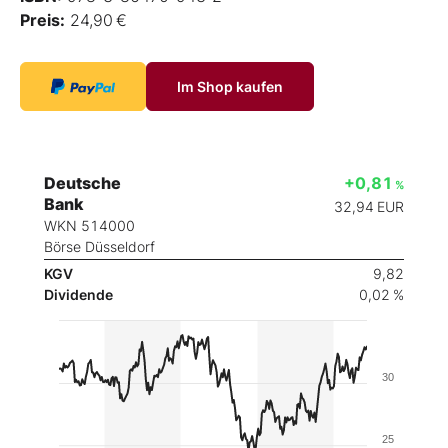
Preis:
24,90 €
Im Shop kaufen
Deutsche
+0,81
%
Bank
32,94
EUR
WKN 514000
Börse Düsseldorf
KGV
9,82
Dividende
0,02 %
30
25