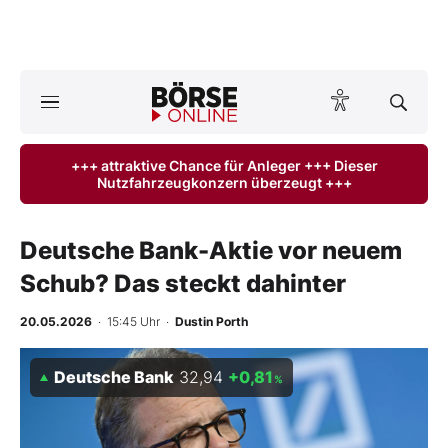
A
ktuelle Ausgabe BÖRSE ONLINE lesen
Börse
+++ attraktive Chance für Anleger +++ Dieser
Nutzfahrzeugkonzern überzeugt +++
News
Anlageprodukte
Deutsche Bank-Aktie vor neuem
Schub? Das steckt dahinter
Finanz-Check
20.05.2026
· 15:45 Uhr
·
Dustin Porth
Abo & Shop
Deutsche Bank
32,94
+0,81
%
BO-Musterdepots
Experten