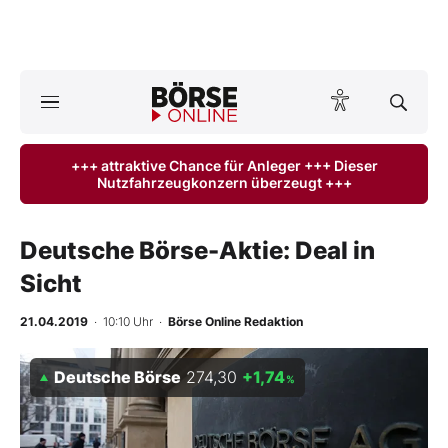
A
ktuelle Ausgabe BÖRSE ONLINE lesen
Börse
+++ attraktive Chance für Anleger +++ Dieser
Nutzfahrzeugkonzern überzeugt +++
News
Anlageprodukte
Deutsche Börse-Aktie: Deal in
Sicht
Finanz-Check
21.04.2019
· 10:10 Uhr
·
Börse Online Redaktion
Abo & Shop
Deutsche Börse
274,30
+1,74
%
BO-Musterdepots
Experten