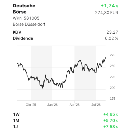
Deutsche
+1,74
%
Börse
274,30
EUR
WKN 581005
Börse Düsseldorf
KGV
23,27
Dividende
0,02 %
275
250
225
200
175
Okt '25
Jan '26
Apr '26
Jul '26
1W
+4,65
%
1M
+5,70
%
1J
+7,58
%