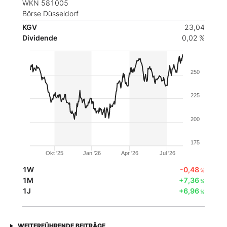
WKN 581005
Börse Düsseldorf
KGV
23,04
Dividende
0,02 %
250
225
200
175
Okt '25
Jan '26
Apr '26
Jul '26
1W
-0,48
%
1M
+7,36
%
1J
+6,96
%
WEITERFÜHRENDE BEITRÄGE