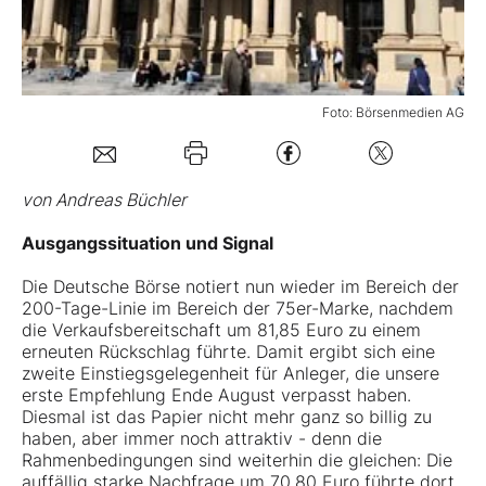
Mein B:O
Foto: Börsenmedien AG
Mein Konto
Folgen Sie uns
von Andreas Büchler
Ausgangssituation und Signal
Kontakt
Die
Deutsche Börse
notiert nun wieder im Bereich der
200-Tage-Linie im Bereich der 75er-Marke, nachdem
die Verkaufsbereitschaft um 81,85 Euro zu einem
erneuten Rückschlag führte. Damit ergibt sich eine
zweite Einstiegsgelegenheit für Anleger, die unsere
erste Empfehlung Ende August verpasst haben.
Diesmal ist das Papier nicht mehr ganz so billig zu
haben, aber immer noch attraktiv - denn die
Rahmenbedingungen sind weiterhin die gleichen: Die
auffällig starke Nachfrage um 70,80 Euro führte dort