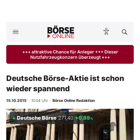
A
ktuelle Ausgabe BÖRSE ONLINE lesen
Börse
+++ attraktive Chance für Anleger +++ Dieser
Nutzfahrzeugkonzern überzeugt +++
News
Anlageprodukte
Deutsche Börse-Aktie ist schon
wieder spannend
Finanz-Check
15.10.2015
· 10:04 Uhr
·
Börse Online Redaktion
Abo & Shop
Deutsche Börse
271,40
+0,89
%
BO-Musterdepots
Experten