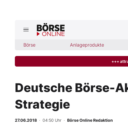
Jetzt a
ktuelle Ausgabe BÖRSE ONLINE lese
Börse
Börse
Anlageprodukte
News
+++ attr
Anlageprodukte
Deutsche Börse-Akt
Finanz-Check
Strategie
Abo & Shop
BO-Musterdepots
27.06.2018
· 04:50 Uhr
·
Börse Online Redaktion