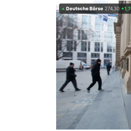
Experten
Deutsche Börse
274,30
+1,
Mein B:O
Mein Konto
Folgen Sie uns
Kontakt