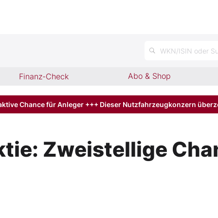
n
WKN/ISIN oder Su
Abo & Shop
Finanz-Check
aktive Chance für Anleger +++ Dieser Nutzfahrzeugkonzern über
ie: Zweistellige Cha