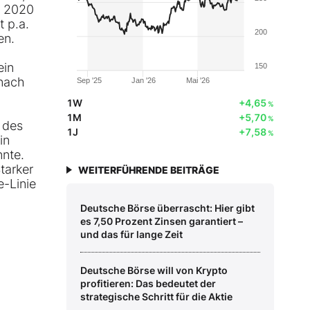
s 2020
 p.a.
200
en.
ein
150
 nach
Sep '25
Jan '26
Mai '26
1W
+4,65
%
1M
+5,70
%
 des
1J
+7,58
%
in
nnte.
tarker
WEITERFÜHRENDE BEITRÄGE
e-Linie
Deutsche Börse überrascht: Hier gibt
es 7,50 Prozent Zinsen garantiert –
und das für lange Zeit
Deutsche Börse will von Krypto
profitieren: Das bedeutet der
strategische Schritt für die Aktie