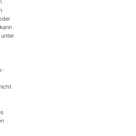
n
n
oder
 kann
 unter
s-
nicht
es
en