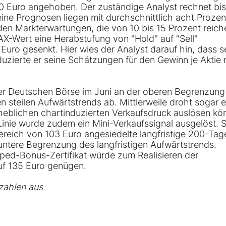
00 Euro angehoben. Der zuständige Analyst rechnet bi
e Prognosen liegen mit durchschnittlich acht Prozent
den Markterwartungen, die von 10 bis 15 Prozent reich
X-Wert eine Herabstufung von "Hold" auf "Sell"
uro gesenkt. Hier wies der Analyst darauf hin, dass s
duzierte er seine Schätzungen für den Gewinn je Aktie
 der Deutschen Börse im Juni an der oberen Begrenzung
steilen Aufwärtstrends ab. Mittlerweile droht sogar e
heblichen chartinduzierten Verkaufsdruck auslösen kö
inie wurde zudem ein Mini-Verkaufssignal ausgelöst. S
ereich von 103 Euro angesiedelte langfristige 200-Tag
e untere Begrenzung des langfristigen Aufwärtstrends.
ped-Bonus-Zertifikat würde zum Realisieren der
auf 135 Euro genügen.
zahlen aus