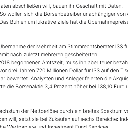
ten abschließen will, bauen ihr Geschäft mit Daten,
 So wollen sich die Börsenbetreiber unabhängiger von
s Buhlen um lukrative Ziele hat die Übernahmepreise
 Übernahme der Mehrheit am Stimmrechtsberater ISS fü
amit nach zuletzt mehreren gescheiterten
018 begonnenen Amtszeit, muss ihn aber teuer bezah
or drei Jahren 720 Millionen Dollar für ISS auf den Ti
llar bewertet. Analysten und Anleger feierten die Akquis
e die Börsenaktie 3,4 Prozent höher bei 138,10 Euro 
chstum der Nettoerlöse durch ein breites Spektrum v
ben will, setzt sie bei Zukäufen auf sechs Bereiche: In
iche Wertpapiere und Investment Fund Services.