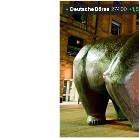
Deutsche Börse
274,00
+1,
Mein B:O
Mein Konto
Folgen Sie uns
Kontakt