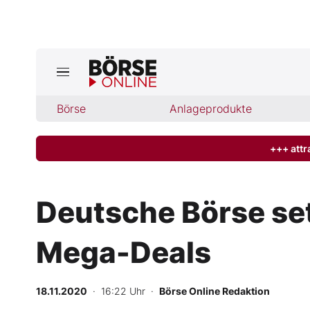
Börse
Börse
Anlageprodukte
News
Anlageprodukte
+++ attr
Finanz-Check
Deutsche Börse se
Abo & Shop
Mega-Deals
BO-Musterdepots
18.11.2020
· 16:22 Uhr
·
Börse Online Redaktion
Experten