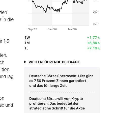
 den
200
 in die
150
Sep '25
Jan '26
Mai '26
1W
+1,77
%
r 1,5
1M
+5,89
%
1J
+7,19
%
len.
sch
WEITERFÜHRENDE BEITRÄGE
ition
und lag
Deutsche Börse überrascht: Hier gibt
es 7,50 Prozent Zinsen garantiert –
und das für lange Zeit
on
Deutsche Börse will von Krypto
profitieren: Das bedeutet der
dex und
strategische Schritt für die Aktie