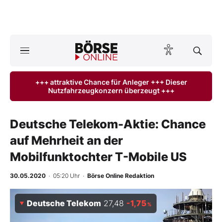
A
ktuelle Ausgabe BÖRSE ONLINE lesen
Börse
+++ attraktive Chance für Anleger +++ Dieser
Nutzfahrzeugkonzern überzeugt +++
News
Anlageprodukte
Deutsche Telekom-Aktie: Chance
auf Mehrheit an der
Finanz-Check
Mobilfunktochter T-Mobile US
Abo & Shop
30.05.2020
· 05:20 Uhr
·
Börse Online Redaktion
BO-Musterdepots
Deutsche Telekom
27,48
-1,75
%
Experten