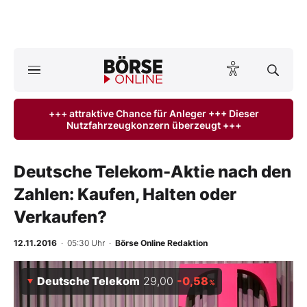
A
ktuelle Ausgabe BÖRSE ONLINE lesen
Börse
+++ attraktive Chance für Anleger +++ Dieser
Nutzfahrzeugkonzern überzeugt +++
News
Anlageprodukte
Deutsche Telekom-Aktie nach den
Zahlen: Kaufen, Halten oder
Finanz-Check
Verkaufen?
Abo & Shop
12.11.2016
· 05:30 Uhr
·
Börse Online Redaktion
BO-Musterdepots
Deutsche Telekom
29,00
-0,58
%
Experten