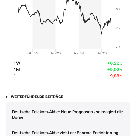
30
25
20
Okt '25
Jan '26
Apr '26
Jul '26
1W
+0,22
%
1M
+9,02
%
1J
-9,88
%
WEITERFÜHRENDE BEITRÄGE
Deutsche Telekom‑Aktie: Neue Prognosen ‑ so reagiert die
Börse
Deutsche Telekom‑Aktie zieht an: Enorme Erleichterung