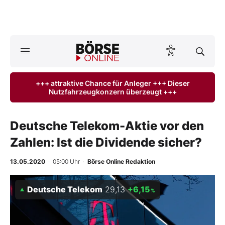
A
ktuelle Ausgabe BÖRSE ONLINE lesen
Börse
+++ attraktive Chance für Anleger +++ Dieser
Nutzfahrzeugkonzern überzeugt +++
News
Anlageprodukte
Deutsche Telekom-Aktie vor den
Zahlen: Ist die Dividende sicher?
Finanz-Check
13.05.2020
· 05:00 Uhr
·
Börse Online Redaktion
Abo & Shop
Deutsche Telekom
29,13
+6,15
%
BO-Musterdepots
Experten