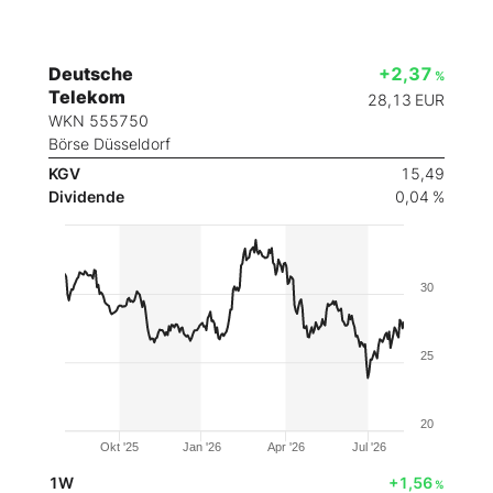
Deutsche
+2,37
%
Telekom
28,13
EUR
WKN 555750
Börse Düsseldorf
KGV
15,49
Dividende
0,04 %
30
25
20
Okt '25
Jan '26
Apr '26
Jul '26
1W
+1,56
%