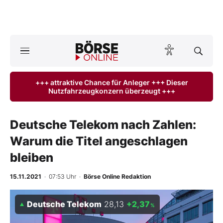
A
ktuelle Ausgabe BÖRSE ONLINE lesen
Börse
+++ attraktive Chance für Anleger +++ Dieser
Nutzfahrzeugkonzern überzeugt +++
News
Anlageprodukte
Deutsche Telekom nach Zahlen:
Warum die Titel angeschlagen
Finanz-Check
bleiben
Abo & Shop
15.11.2021
· 07:53 Uhr
·
Börse Online Redaktion
BO-Musterdepots
Deutsche Telekom
28,13
+2,37
%
Experten