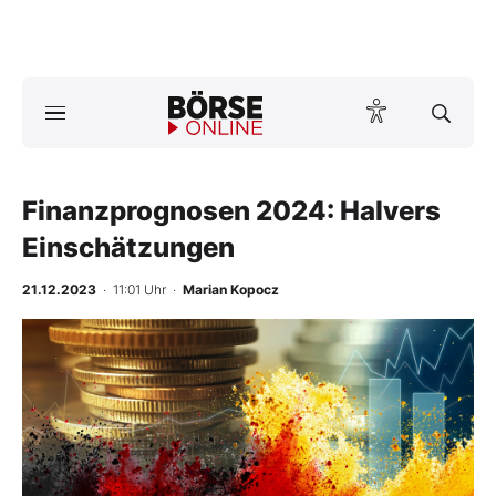
A
ktuelle Ausgabe BÖRSE ONLINE lesen
Börse
News
Finanzprognosen 2024: Halvers
Einschätzungen
Anlageprodukte
21.12.2023
· 11:01 Uhr
·
Marian Kopocz
Finanz-Check
Abo & Shop
BO-Musterdepots
Experten