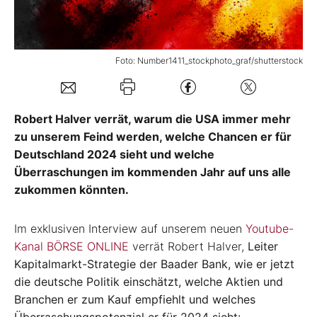
Mein B:O
Foto: Number1411_stockphoto_graf/shutterstock
Mein Konto
Robert Halver verrät, warum die USA immer mehr
Folgen Sie uns
zu unserem Feind werden, welche Chancen er für
Deutschland 2024 sieht und welche
Kontakt
Überraschungen im kommenden Jahr auf uns alle
zukommen könnten.
Im exklusiven Interview auf unserem neuen
Youtube-
Kanal BÖRSE ONLINE
verrät Robert Halver,
Leiter
Kapitalmarkt-Strategie der Baader Bank, wie er jetzt
die deutsche Politik einschätzt, welche Aktien und
Branchen er zum Kauf empfiehlt und welches
Überraschungspotenzial er für 2024 sieht: