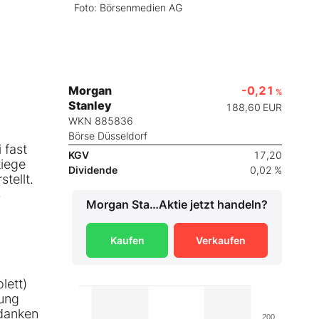
Foto: Börsenmedien AG
Morgan
-0,21
%
Stanley
188,60
EUR
WKN 885836
Börse Düsseldorf
 fast
KGV
17,20
tiege
Dividende
0,02 %
tellt.
s
Morgan Stanley
Aktie jetzt handeln?
Kaufen
Verkaufen
lett)
lung
edanken
200