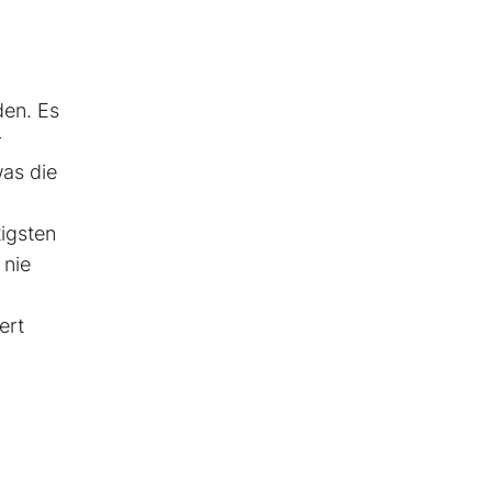
den. Es
r
was die
igsten
 nie
ert