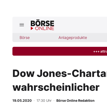
Jetzt a
ktuelle Ausgabe BÖRSE ONLINE lese
Börse
Börse
Anlageprodukte
News
+++ attr
Anlageprodukte
Dow Jones-Charta
Finanz-Check
wahrscheinlicher
Abo & Shop
BO-Musterdepots
19.05.2020
· 17:30 Uhr
·
Börse Online Redaktion