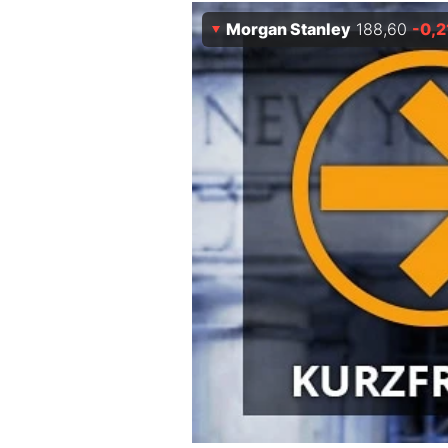
Experten
Morgan Stanley
188,60
-0,2
Mein B:O
Mein Konto
Folgen Sie uns
Kontakt