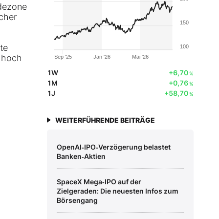
ndezone
scher
150
te
100
r hoch
Sep '25
Jan '26
Mai '26
1W
+6,70
%
1M
+0,76
%
1J
+58,70
%
WEITERFÜHRENDE BEITRÄGE
OpenAI‑IPO‑Verzögerung belastet
Banken‑Aktien
SpaceX Mega‑IPO auf der
Zielgeraden: Die neuesten Infos zum
Börsengang