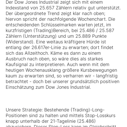
Der Dow Jones Industrial zeigt sich mit einem
Indexstand von 25.657 Zählern relativ gut unterstützt.
Der übergeordnete Trend zeigt klar nach oben;
hiervon spricht der nachfolgende Wochenchart. Die
entscheidenden Schlüsselmarken warten jetzt, im
kurzfristigen (Trading)Bereich, bei 25.486 / 25.587
Zählern (Unterstützung) und um 25.889 Punkte
(Widerstand). Eine weitaus kräftigere Hürde ist
entlang der 26.617er-Linie zu erwarten; dort findet
sich das Allzeithoch. Käme es dann zu einem
Ausbruch nach oben, so wäre dies als starkes
Kaufsignal zu interpretieren. Auch wenn mit dem
heutigen Wochenausklang größere Kursbewegungen
kaum zu erwarten sind, so verharren wir - langfristig
betrachtet - doch bei unserer grundsätzlich positiven
Einschätzung zum Dow Jones Industrial.
Unsere Strategie: Bestehende (Trading)-Long-
Positionen sind zu halten und mittels Stop-Losskurs
knapp unterhalb der 21-Tagelinie (25.486)
abzusichern. Dieser Stop-Loss kann im Gleichschritt