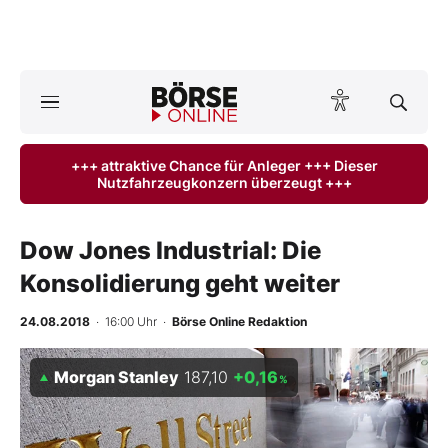
A
ktuelle Ausgabe BÖRSE ONLINE lesen
Börse
+++ attraktive Chance für Anleger +++ Dieser
Nutzfahrzeugkonzern überzeugt +++
News
Anlageprodukte
Dow Jones Industrial: Die
Konsolidierung geht weiter
Finanz-Check
24.08.2018
· 16:00 Uhr
·
Börse Online Redaktion
Abo & Shop
Morgan Stanley
187,10
+0,16
%
BO-Musterdepots
Experten