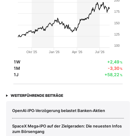
200
175
150
125
100
Okt '25
Jan '26
Apr '26
Jul '26
1W
+2,49
%
1M
-3,30
%
1J
+58,22
%
WEITERFÜHRENDE BEITRÄGE
OpenAI‑IPO‑Verzögerung belastet Banken‑Aktien
SpaceX Mega‑IPO auf der Zielgeraden: Die neuesten Infos
zum Börsengang