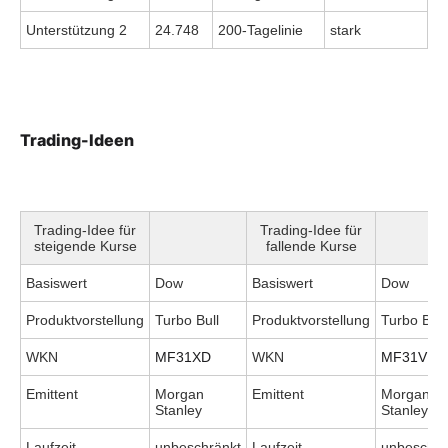
Unterstützung 2
24.748
200-Tagelinie
stark
Trading-Ideen
Trading-Idee für
Trading-Idee für
steigende Kurse
fallende Kurse
Basiswert
Dow
Basiswert
Dow
Produktvorstellung
Turbo Bull
Produktvorstellung
Turbo Bea
WKN
MF31XD
WKN
MF31V1
Emittent
Morgan
Emittent
Morgan
Stanley
Stanley
Laufzeit
unbeschränkt
Laufzeit
unbeschrä