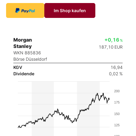
Im Shop kaufen
Morgan
+0,16
%
Stanley
187,10
EUR
WKN 885836
Börse Düsseldorf
KGV
16,94
Dividende
0,02 %
200
175
150
125