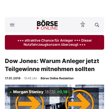
A
ktuelle Ausgabe BÖRSE ONLINE lesen
Börse
+++ attraktive Chance für Anleger +++ Dieser
Nutzfahrzeugkonzern überzeugt +++
News
Anlageprodukte
Dow Jones: Warum Anleger jetzt
Teilgewinne mitnehmen sollten
Finanz-Check
17.01.2019
· 15:45 Uhr
·
Börse Online Redaktion
Abo & Shop
Morgan Stanley
187,10
+0,16
%
BO-Musterdepots
Experten