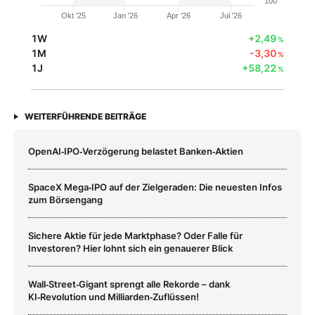
100
Okt '25
Jan '26
Apr '26
Jul '26
1W
+2,49
%
1M
-3,30
%
1J
+58,22
%
WEITERFÜHRENDE BEITRÄGE
OpenAI‑IPO‑Verzögerung belastet Banken‑Aktien
SpaceX Mega‑IPO auf der Zielgeraden: Die neuesten Infos
zum Börsengang
Sichere Aktie für jede Marktphase? Oder Falle für
Investoren? Hier lohnt sich ein genauerer Blick
Wall‑Street‑Gigant sprengt alle Rekorde – dank
KI‑Revolution und Milliarden‑Zuflüssen!