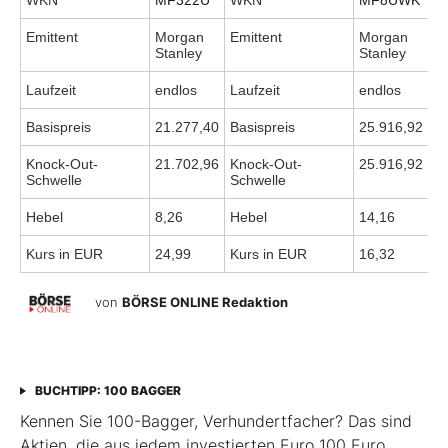
WKN
MF322U
WKN
MF8UWK
Emittent
Morgan
Emittent
Morgan
Stanley
Stanley
Laufzeit
endlos
Laufzeit
endlos
Basispreis
21.277,40
Basispreis
25.916,92
Knock-Out-
21.702,96
Knock-Out-
25.916,92
Schwelle
Schwelle
Hebel
8,26
Hebel
14,16
Kurs in EUR
24,99
Kurs in EUR
16,32
von
BÖRSE ONLINE Redaktion
BUCHTIPP: 100 BAGGER
Kennen Sie 100-Bagger, Verhundertfacher? Das sind
Aktien, die aus jedem investierten Euro 100 Euro