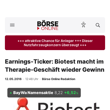
A
ktuelle Ausgabe BÖRSE ONLINE lesen
Börse
+++ attraktive Chance für Anleger +++ Dieser
Nutzfahrzeugkonzern überzeugt +++
News
Anlageprodukte
Earnings-Ticker: Biotest macht im
Therapie-Geschäft wieder Gewinn
Finanz-Check
12.05.2016
· 12:48 Uhr
·
Börse Online Redaktion
Abo & Shop
BayWa Namensaktie
8,22
+6,52
%
BO-Musterdepots
Experten