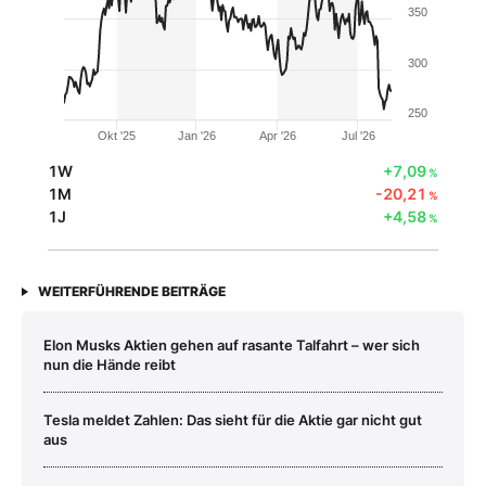
350
300
250
Okt '25
Jan '26
Apr '26
Jul '26
1W
+7,09
%
1M
-20,21
%
1J
+4,58
%
WEITERFÜHRENDE BEITRÄGE
Elon Musks Aktien gehen auf rasante Talfahrt – wer sich
nun die Hände reibt
Tesla meldet Zahlen: Das sieht für die Aktie gar nicht gut
aus