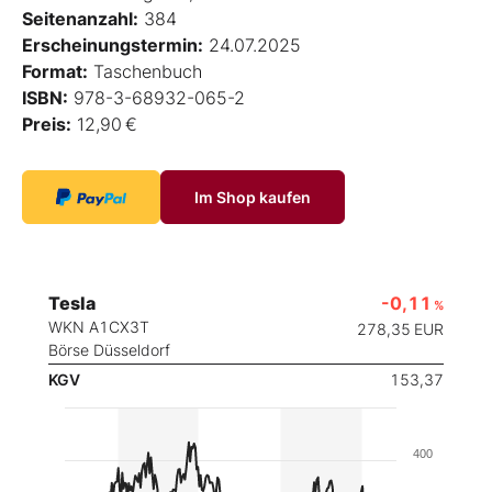
Seitenanzahl:
384
Erscheinungstermin:
24.07.2025
Format:
Taschenbuch
ISBN:
978-3-68932-065-2
Preis:
12,90 €
Im Shop kaufen
Tesla
-0,11
%
WKN A1CX3T
278,35
EUR
Börse Düsseldorf
KGV
153,37
400