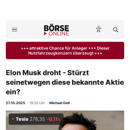
A
ktuelle Ausgabe BÖRSE ONLINE lesen
Börse
+++ attraktive Chance für Anleger +++ Dieser
Nutzfahrzeugkonzern überzeugt +++
News
Anlageprodukte
Elon Musk droht - Stürzt
seinetwegen diese bekannte Aktie
Finanz-Check
ein?
Abo & Shop
27.10.2025
· 19:30 Uhr
·
Michael Dell
BO-Musterdepots
Tesla
278,35
-0,11
%
Experten