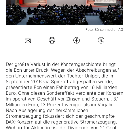
Mein B:O
Foto: Börsenmedien AG
Mein Konto
Folgen Sie uns
Der größte Verlust in der Konzerngeschichte bringt
Kontakt
die
Eon
unter Druck. Wegen der Abschreibungen auf
den Unternehmenswert der Tochter Uniper, die im
September 2016 via Spin-off abgespalten wurde,
präsentierte Eon einen Fehlbetrag von 16 Milliarden
Euro. Ohne diesen Sondereffekt verdiente der Konzern
im operativen Geschäft vor Zinsen und Steuern, , 3,1
Milliarden Euro, 13 Prozent weniger als im Vorjahr.
Nach Auslagerung der herkömmlichen
Stromerzeugung fokussiert sich der geschrumpfte
DAX-Konzern auf die regenerative Stromerzeugung.
Wichtig für Aktionäre ist die Dividende von 21 Cent