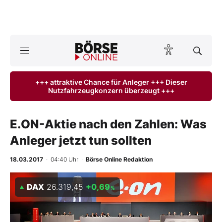
A
ktuelle Ausgabe BÖRSE ONLINE lesen
Börse
+++ attraktive Chance für Anleger +++ Dieser
Nutzfahrzeugkonzern überzeugt +++
News
Anlageprodukte
E.ON-Aktie nach den Zahlen: Was
Anleger jetzt tun sollten
Finanz-Check
18.03.2017
· 04:40 Uhr
·
Börse Online Redaktion
Abo & Shop
DAX
26.319,45
+0,69
%
BO-Musterdepots
Experten