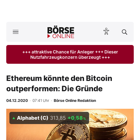
A
ktuelle Ausgabe BÖRSE ONLINE lesen
Börse
+++ attraktive Chance für Anleger +++ Dieser
Nutzfahrzeugkonzern überzeugt +++
News
Anlageprodukte
Ethereum könnte den Bitcoin
outperformen: Die Gründe
Finanz-Check
04.12.2020
· 07:41 Uhr
·
Börse Online Redaktion
Abo & Shop
Alphabet (C)
313,85
+0,58
%
BO-Musterdepots
Experten