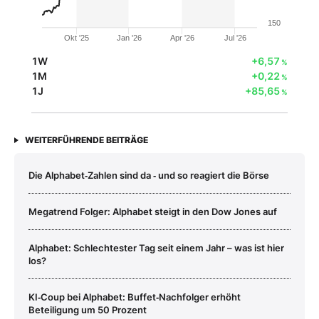
150
Okt '25
Jan '26
Apr '26
Jul '26
1W
+6,57
%
1M
+0,22
%
1J
+85,65
%
WEITERFÜHRENDE BEITRÄGE
Die Alphabet‑Zahlen sind da ‑ und so reagiert die Börse
Megatrend Folger: Alphabet steigt in den Dow Jones auf
Alphabet: Schlechtester Tag seit einem Jahr – was ist hier
los?
KI‑Coup bei Alphabet: Buffet‑Nachfolger erhöht
Beteiligung um 50 Prozent