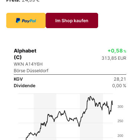
Im Shop kaufen
Alphabet
+0,58
%
(C)
313,85
EUR
WKN A14Y6H
Börse Düsseldorf
KGV
28,21
Dividende
0,00 %
300
250
200