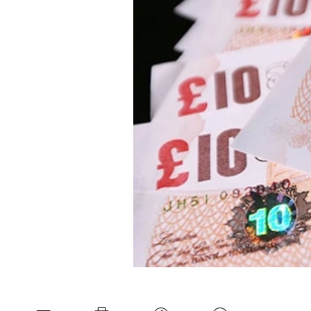
Experten
Mein B:O
Mein Konto
Folgen Sie uns
Kontakt