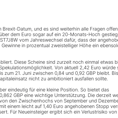
Brexit-Datum, und es sind weiterhin alle Fragen offen
nüber dem Euro sogar auf ein 20-Monats-Hoch gestieg
on ST7J8W vom Jahreswechsel dafür, dass der angeho
n Gewinne in prozentual zweistelliger Höhe ein ebenso
liert. Diese Scheine sind zurzeit noch einmal etwas bi
Spekulationsmöglichkeit. Von aktuell 2,42 Euro würde 
bis zum 21. Juni zwischen 0,84 und 0,92 GBP bleibt. Bi
italeinsatz nicht zu ambitioniert ausfallen sollte.
 eindeutig für eine kleine Position. So bietet das
0,862 GBP eine wichtige Unterstützung. Die derzeit we
en von den Zwischenhochs von September und Dezemb
d mit einem leicht auf 1,40 Euro angehobenen Stopp ve
rt. Für Neueinsteiger ergibt sich ein Verlustrisiko von