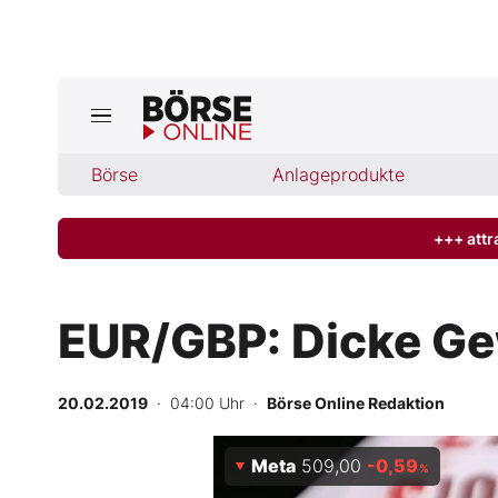
Jetzt a
ktuelle Ausgabe BÖRSE ONLINE lese
Börse
Börse
Anlageprodukte
News
+++ attr
Anlageprodukte
EUR/GBP: Dicke Ge
Finanz-Check
20.02.2019
· 04:00 Uhr
·
Börse Online Redaktion
Abo & Shop
Meta
509,00
-0,59
BO-Musterdepots
%