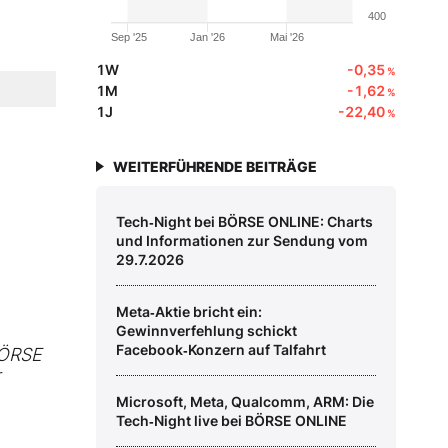
400
Sep '25
Jan '26
Mai '26
1W
-0,35
%
1M
-1,62
%
1J
-22,40
%
WEITERFÜHRENDE BEITRÄGE
Tech‑Night bei BÖRSE ONLINE: Charts
und Informationen zur Sendung vom
29.7.2026
Meta‑Aktie bricht ein:
Gewinnverfehlung schickt
Facebook‑Konzern auf Talfahrt
BÖRSE
Microsoft, Meta, Qualcomm, ARM: Die
Tech‑Night live bei BÖRSE ONLINE