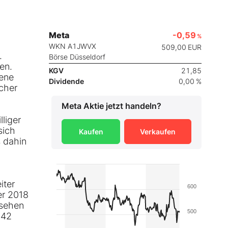
Meta
-0,59
%
WKN A1JWVX
509,00
EUR
.
Börse Düsseldorf
en.
KGV
21,85
bene
Dividende
0,00 %
lcher
Meta
Aktie jetzt handeln?
lliger
sich
Kaufen
Verkaufen
s dahin
iter
600
er 2018
rsehen
500
 42