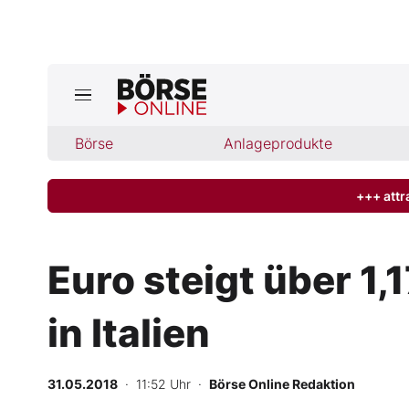
Jetzt a
ktuelle Ausgabe BÖRSE ONLINE lese
Börse
Börse
Anlageprodukte
News
+++ attr
Anlageprodukte
Euro steigt über 1,
Finanz-Check
in Italien
Abo & Shop
BO-Musterdepots
31.05.2018
· 11:52 Uhr
·
Börse Online Redaktion