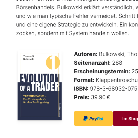
Börsenhandels. Bulkowski erklärt verständlich, w
und wie man typische Fehler vermeidet. Schritt f
und eine eigene Strategie zu entwickeln. Ein ko
zocken, sondern mit System handeln wollen.
Autoren:
Bulkowski, Tho
Seitenanzahl:
288
Erscheinungstermin:
25
Format:
Klappenbroschu
ISBN:
978-3-68932-075
Preis:
39,90 €
Im Sho