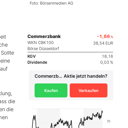
Foto: Börsenmedien AG
Commerzbank
-1,66
eit
%
WKN CBK100
38,54
EUR
sche
Börse Düsseldorf
Sollte
KGV
18,16
 eine
Dividende
0,03 %
 auf
Commerzbank
Aktie jetzt handeln?
Kaufen
Verkaufen
lung,
ass die
en die
chen
35