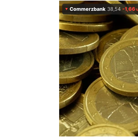
Experten
Commerzbank
38,54
-1,66
Mein B:O
Mein Konto
Folgen Sie uns
Kontakt