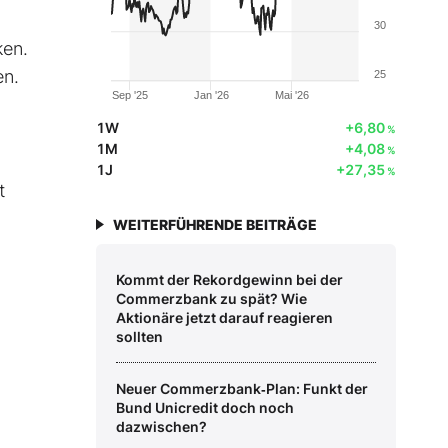
30
ken.
en.
25
Sep '25
Jan '26
Mai '26
1W
+6,80
%
1M
+4,08
%
1J
+27,35
%
t
WEITERFÜHRENDE BEITRÄGE
Kommt der Rekordgewinn bei der
Commerzbank zu spät? Wie
Aktionäre jetzt darauf reagieren
sollten
Neuer Commerzbank‑Plan: Funkt der
Bund Unicredit doch noch
dazwischen?