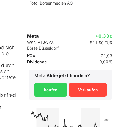
Foto: Börsenmedien AG
Meta
+0,33
%
WKN A1JWVX
511,50
EUR
d sich
Börse Düsseldorf
 die
KGV
21,93
Dividende
0,00 %
g durch
sich
Meta
Aktie jetzt handeln?
wortete
Kaufen
Verkaufen
Manfred
m
600