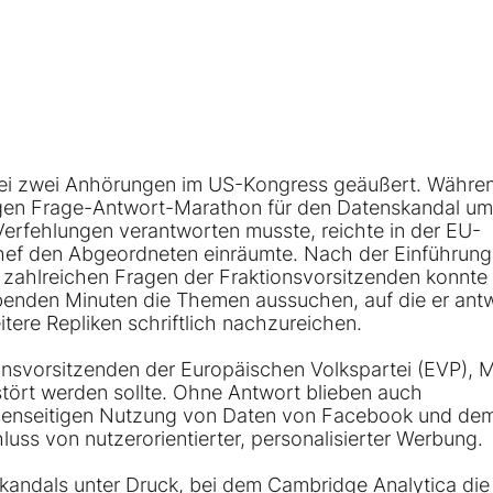
bei zwei Anhörungen im US-Kongress geäußert. Währen
igen Frage-Antwort-Marathon für den Datenskandal um
erfehlungen verantworten musste, reichte in der EU-
nchef den Abgeordneten einräumte. Nach der Einführun
zahlreichen Fragen der Fraktionsvorsitzenden konnte 
ibenden Minuten die Themen aussuchen, auf die er ant
tere Repliken schriftlich nachzureichen.
onsvorsitzenden der Europäischen Volkspartei (EVP), 
ört werden sollte. Ohne Antwort blieben auch
genseitigen Nutzung von Daten von Facebook und de
s von nutzerorientierter, personalisierter Werbung.
andals unter Druck, bei dem Cambridge Analytica die