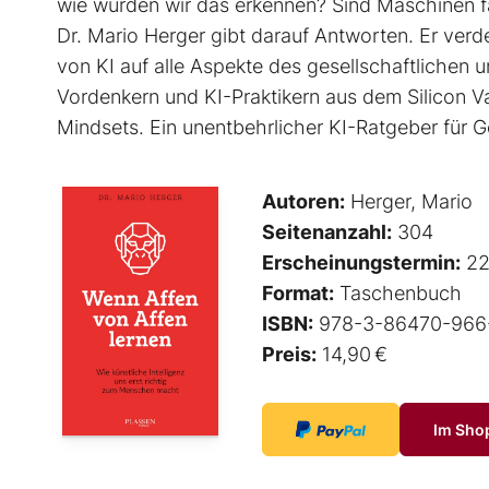
wie würden wir das erkennen? Sind Maschinen f
Dr. Mario Herger gibt darauf Antworten. Er verde
von KI auf alle Aspekte des gesellschaftlichen
Vordenkern und KI-Praktikern aus dem Silicon V
Mindsets. Ein unentbehrlicher KI-Ratgeber für 
Autoren:
Herger, Mario
Seitenanzahl:
304
Erscheinungstermin:
22
Format:
Taschenbuch
ISBN:
978-3-86470-966
Preis:
14,90 €
Im Sho