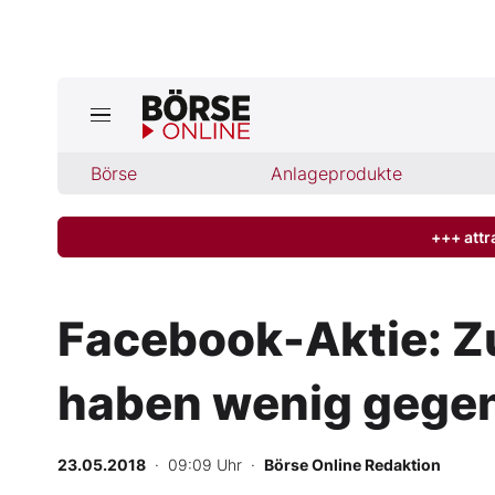
Jetzt a
ktuelle Ausgabe BÖRSE ONLINE lese
Börse
Börse
Anlageprodukte
News
+++ attr
Anlageprodukte
Facebook-Aktie: Z
Finanz-Check
haben wenig gege
Abo & Shop
BO-Musterdepots
23.05.2018
· 09:09 Uhr
·
Börse Online Redaktion