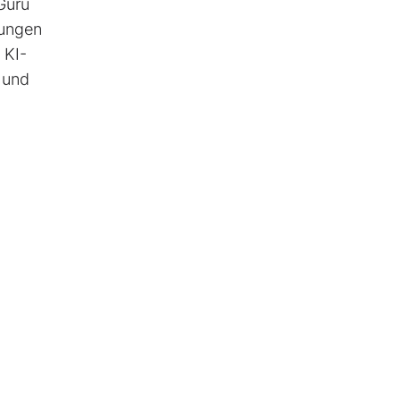
Guru
kungen
 KI-
 und