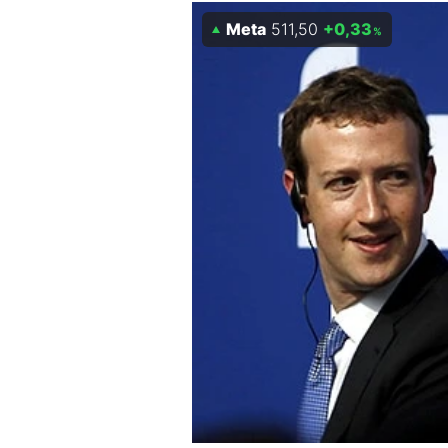
Experten
Meta
511,50
+0,33
%
Mein B:O
Mein Konto
Folgen Sie uns
Kontakt