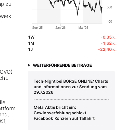
mp zu
500
zwerk
400
Sep '25
Jan '26
Mai '26
1W
-0,35
%
1M
-1,62
%
1J
-22,40
%
WEITERFÜHRENDE BEITRÄGE
SGVO)
cht.
Tech‑Night bei BÖRSE ONLINE: Charts
und Informationen zur Sendung vom
29.7.2026
die
Meta‑Aktie bricht ein:
attform
Gewinnverfehlung schickt
and,
Facebook‑Konzern auf Talfahrt
st,