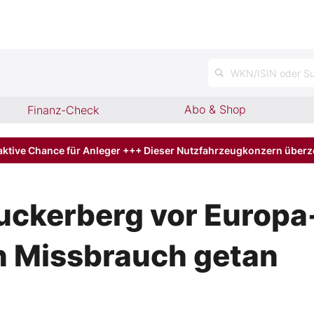
n
WKN/ISIN oder Su
Abo & Shop
Finanz-Check
aktive Chance für Anleger +++ Dieser Nutzfahrzeugkonzern über
uckerberg vor Europa
n Missbrauch getan