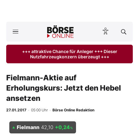
A
ktuelle Ausgabe BÖRSE ONLINE lesen
Börse
+++ attraktive Chance für Anleger +++ Dieser
Nutzfahrzeugkonzern überzeugt +++
News
Anlageprodukte
Fielmann-Aktie auf
Erholungskurs: Jetzt den Hebel
Finanz-Check
ansetzen
Abo & Shop
27.01.2017
· 05:00 Uhr
·
Börse Online Redaktion
BO-Musterdepots
Fielmann
42,10
+0,24
%
Experten