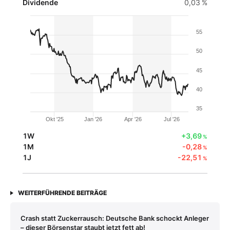
Dividende
0,03 %
55
50
45
40
35
Okt '25
Jan '26
Apr '26
Jul '26
1W
+3,69
%
1M
-0,28
%
1J
-22,51
%
WEITERFÜHRENDE BEITRÄGE
Crash statt Zuckerrausch: Deutsche Bank schockt Anleger
– dieser Börsenstar staubt jetzt fett ab!