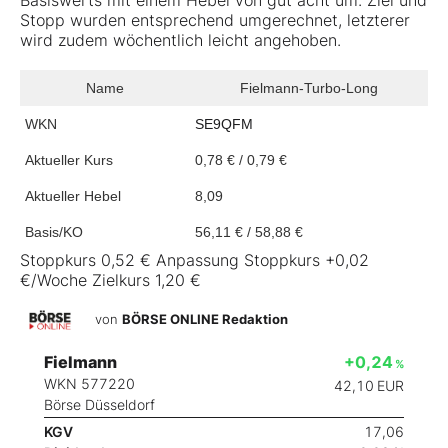
Basiswerts mit einem Hebel von gut acht um. Ziel und
Stopp wurden entsprechend umgerechnet, letzterer
wird zudem wöchentlich leicht angehoben.
Name
Fielmann-Turbo-Long
WKN
SE9QFM
Aktueller Kurs
0,78 € / 0,79 €
Aktueller Hebel
8,09
Basis/KO
56,11 € / 58,88 €
Stoppkurs 0,52 € Anpassung Stoppkurs +0,02
€/Woche Zielkurs 1,20 €
von
BÖRSE ONLINE Redaktion
Fielmann
+0,24
%
WKN 577220
42,10
EUR
Börse Düsseldorf
KGV
17,06