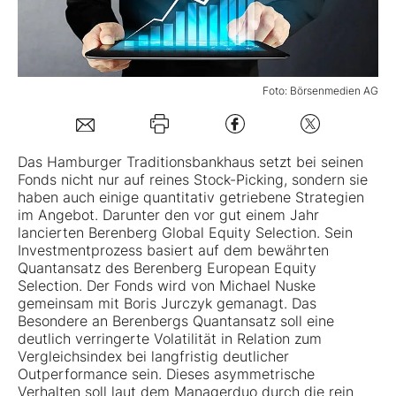
Mein B:O
Foto: Börsenmedien AG
Mein Konto
Folgen Sie uns
Das Hamburger Traditionsbankhaus setzt bei seinen
Fonds nicht nur auf reines Stock-Picking, sondern sie
haben auch einige quantitativ getriebene Strategien
Kontakt
im Angebot. Darunter den vor gut einem Jahr
lancierten
Berenberg Global Equity Selection
. Sein
Investmentprozess basiert auf dem bewährten
Quantansatz des Berenberg European Equity
Selection. Der Fonds wird von Michael Nuske
gemeinsam mit Boris Jurczyk gemanagt. Das
Besondere an Berenbergs Quantansatz soll eine
deutlich verringerte Volatilität in Relation zum
Vergleichsindex bei langfristig deutlicher
Outperformance sein. Dieses asymmetrische
Verhalten soll laut dem Managerduo durch die rein