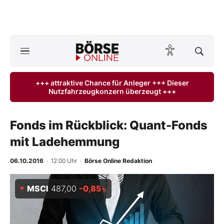
A
ktuelle Ausgabe BÖRSE ONLINE lesen
Börse
+++ attraktive Chance für Anleger +++ Dieser
Nutzfahrzeugkonzern überzeugt +++
News
Anlageprodukte
Fonds im Rückblick: Quant-Fonds
mit Ladehemmung
Finanz-Check
06.10.2016
· 12:00 Uhr
·
Börse Online Redaktion
Abo & Shop
MSCI
487,00
-0,85
%
BO-Musterdepots
Experten