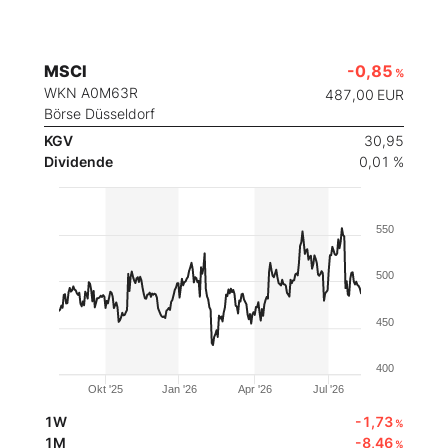
MSCI
-0,85
%
WKN A0M63R
487,00
EUR
Börse Düsseldorf
KGV
30,95
Dividende
0,01 %
550
500
450
400
Okt '25
Jan '26
Apr '26
Jul '26
1W
-1,73
%
1M
-8,46
%