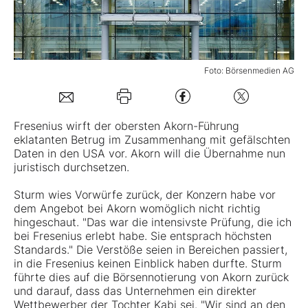
Mein B:O
Foto: Börsenmedien AG
Mein Konto
Folgen Sie uns
Fresenius wirft der obersten Akorn-Führung
eklatanten Betrug im Zusammenhang mit gefälschten
Daten in den USA vor. Akorn will die Übernahme nun
Kontakt
juristisch durchsetzen.
Sturm wies Vorwürfe zurück, der Konzern habe vor
dem Angebot bei Akorn womöglich nicht richtig
hingeschaut. "Das war die intensivste Prüfung, die ich
bei Fresenius erlebt habe. Sie entsprach höchsten
Standards." Die Verstöße seien in Bereichen passiert,
in die Fresenius keinen Einblick haben durfte. Sturm
führte dies auf die Börsennotierung von Akorn zurück
und darauf, dass das Unternehmen ein direkter
Wettbewerber der Tochter Kabi sei. "Wir sind an den