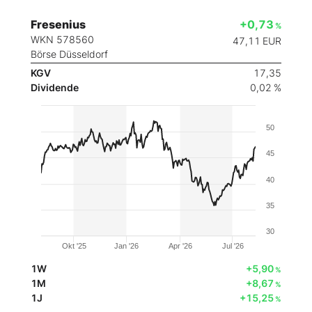
Fresenius
+0,73
%
WKN 578560
47,11
EUR
Börse Düsseldorf
KGV
17,35
Dividende
0,02 %
50
45
40
35
30
Okt '25
Jan '26
Apr '26
Jul '26
1W
+5,90
%
1M
+8,67
%
1J
+15,25
%