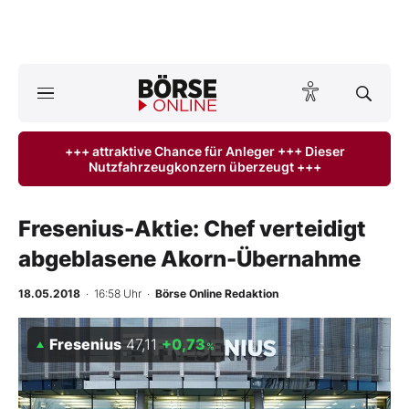
A
ktuelle Ausgabe BÖRSE ONLINE lesen
Börse
+++ attraktive Chance für Anleger +++ Dieser
Nutzfahrzeugkonzern überzeugt +++
News
Anlageprodukte
Fresenius-Aktie: Chef verteidigt
abgeblasene Akorn-Übernahme
Finanz-Check
18.05.2018
· 16:58 Uhr
·
Börse Online Redaktion
Abo & Shop
Fresenius
47,11
+0,73
%
BO-Musterdepots
Experten