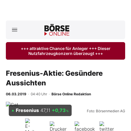
Börse
News
+++ attraktive Chance für Anleger +++ Dieser
Nutzfahrzeugkonzern überzeugt +++
Anlageprodukte
Finanz-Check
Fresenius-Aktie: Gesündere
Aussichten
Abo & Shop
06.03.2019
· 04:40 Uhr
·
Börse Online Redaktion
BO-Musterdepots
Fresenius
47,11
+0,73
Foto: Börsenmedien AG
%
Experten
Mein B:O