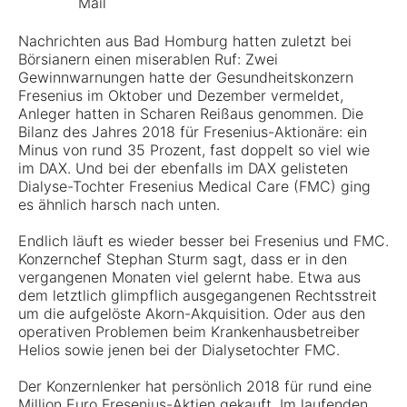
Nachrichten aus Bad Homburg hatten zuletzt bei
Mein Konto
Börsianern einen miserablen Ruf: Zwei
Gewinnwarnungen hatte der Gesundheitskonzern
Folgen Sie uns
Fresenius im Oktober und Dezember vermeldet,
Anleger hatten in Scharen Reißaus genommen. Die
Bilanz des Jahres 2018 für Fresenius-Aktionäre: ein
Minus von rund 35 Prozent, fast doppelt so viel wie
im DAX. Und bei der ebenfalls im DAX gelisteten
Dialyse-Tochter Fresenius Medical Care (FMC) ging
es ähnlich harsch nach unten.
Endlich läuft es wieder besser bei Fresenius und FMC.
Kontakt
Konzernchef Stephan Sturm sagt, dass er in den
vergangenen Monaten viel gelernt habe. Etwa aus
dem letztlich glimpflich ausgegangenen Rechtsstreit
um die aufgelöste Akorn-Akquisition. Oder aus den
operativen Problemen beim Krankenhausbetreiber
Helios sowie jenen bei der Dialysetochter FMC.
Der Konzernlenker hat persönlich 2018 für rund eine
Million Euro Fresenius-Aktien gekauft. Im laufenden