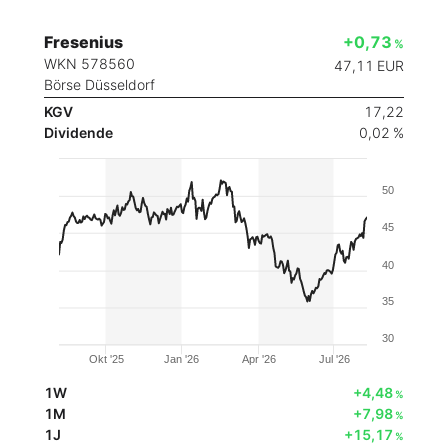
Fresenius
+0,73
%
WKN 578560
47,11
EUR
Börse Düsseldorf
KGV
17,22
Dividende
0,02 %
50
45
40
35
30
Okt '25
Jan '26
Apr '26
Jul '26
1W
+4,48
%
1M
+7,98
%
1J
+15,17
%