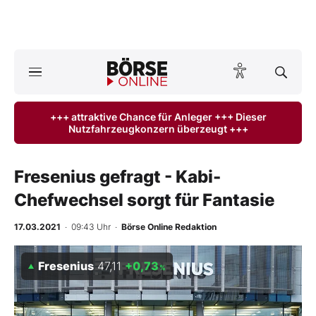
A
ktuelle Ausgabe BÖRSE ONLINE lesen
Börse
+++ attraktive Chance für Anleger +++ Dieser
Nutzfahrzeugkonzern überzeugt +++
News
Anlageprodukte
Fresenius gefragt - Kabi-
Chefwechsel sorgt für Fantasie
Finanz-Check
17.03.2021
· 09:43 Uhr
·
Börse Online Redaktion
Abo & Shop
Fresenius
47,11
+0,73
%
BO-Musterdepots
Experten