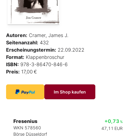
Autoren:
Cramer, James J.
Seitenanzahl:
432
Erscheinungstermin:
22.09.2022
Format:
Klappenbroschur
ISBN:
978-3-86470-846-6
Preis:
17,00 €
Im Shop kaufen
Fresenius
+0,73
%
WKN 578560
47,11
EUR
Börse Düsseldorf