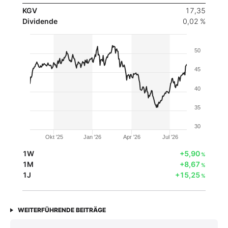
KGV
17,35
Dividende
0,02 %
50
45
40
35
30
Okt '25
Jan '26
Apr '26
Jul '26
1W
+5,90
%
1M
+8,67
%
1J
+15,25
%
WEITERFÜHRENDE BEITRÄGE