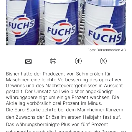
Mein B:O
Mein Konto
Folgen Sie uns
Foto: Börsenmedien AG
Kontakt
Bisher hatte der Produzent von Schmierölen für
Maschinen eine leichte Verbesserung des operativen
Gewinns und des Nachsteuerergebnisses in Aussicht
gestellt. Der Umsatz soll wie bisher angekündigt
währungsbereinigt um einige Prozent wachsen. Die
Aktie lag vorbörslich drei Prozent im Minus.
Die Euro-Stärke zehrte bei dem Mannheimer Konzern
den Zuwachs der Erlöse im ersten Halbjahr fast auf.
Das währungsbereinigte Plus von fünf Prozent
schrumpfte durch die Umrechnung auf ein Prozent, so