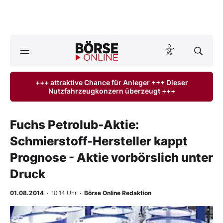
A
ktuelle Ausgabe BÖRSE ONLINE lesen
Börse
+++ attraktive Chance für Anleger +++ Dieser
Nutzfahrzeugkonzern überzeugt +++
News
Anlageprodukte
Fuchs Petrolub-Aktie:
Schmierstoff-Hersteller kappt
Finanz-Check
Prognose - Aktie vorbörslich unter
Abo & Shop
Druck
BO-Musterdepots
01.08.2014
· 10:14 Uhr
·
Börse Online Redaktion
Experten
-
%