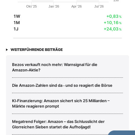
Okt '25
Jan '26
Apr '26
Jul '26
1W
+0,83
%
1M
+10,16
%
1J
+24,03
%
WEITERFÜHRENDE BEITRÄGE
Bezos verkauft noch mehr: Warnsignal für die
Amazon‑Aktie?
Die Amazon‑Zahlen sind da ‑ und so reagiert die Börse
KI‑Finanzierung: Amazon sichert sich 25 Milliarden –
Märkte reagieren prompt
Megatrend Folger: Amazon – das Schlusslicht der
Glorreichen Sieben startet die Aufholjagd!