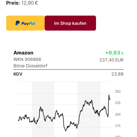
Preis:
12,90 €
Im Shop kaufen
Amazon
+0,63
%
WKN 906866
237,40
EUR
Börse Düsseldorf
KGV
23,88
250
225
200
175
150