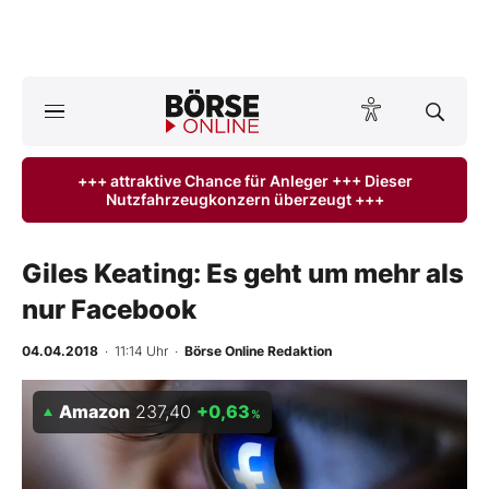
A
ktuelle Ausgabe BÖRSE ONLINE lesen
Börse
+++ attraktive Chance für Anleger +++ Dieser
Nutzfahrzeugkonzern überzeugt +++
News
Anlageprodukte
Giles Keating: Es geht um mehr als
nur Facebook
Finanz-Check
04.04.2018
· 11:14 Uhr
·
Börse Online Redaktion
Abo & Shop
Amazon
237,40
+0,63
%
BO-Musterdepots
Experten