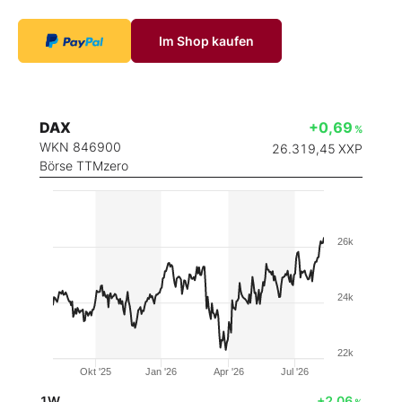
Im Shop kaufen
DAX
+0,69
%
WKN 846900
26.319,45
XXP
Börse TTMzero
26k
24k
22k
Okt '25
Jan '26
Apr '26
Jul '26
1W
+2,06
%