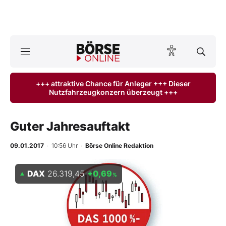
Börse
News
+++ attraktive Chance für Anleger +++ Dieser
Nutzfahrzeugkonzern überzeugt +++
Anlageprodukte
Finanz-Check
Guter Jahresauftakt
Abo & Shop
09.01.2017
· 10:56 Uhr
·
Börse Online Redaktion
BO-Musterdepots
DAX
26.319,45
+0,69
%
Experten
Mein B:O