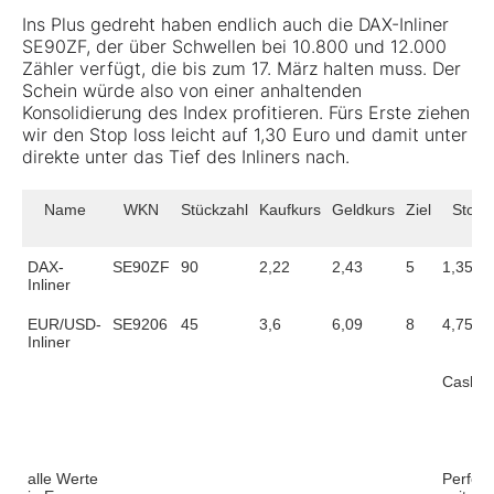
Ins Plus gedreht haben endlich auch die DAX-Inliner
SE90ZF
, der über Schwellen bei 10.800 und 12.000
Zähler verfügt, die bis zum 17. März halten muss. Der
Schein würde also von einer anhaltenden
Konsolidierung des Index profitieren. Fürs Erste ziehen
wir den Stop loss leicht auf 1,30 Euro und damit unter
direkte unter das Tief des Inliners nach.
Name
WKN
Stückzahl
Kaufkurs
Geldkurs
Ziel
Stopp
DAX-
SE90ZF
90
2,22
2,43
5
1,35
Inliner
EUR/USD-
SE9206
45
3,6
6,09
8
4,75
Inliner
Cash
alle Werte
Perfor