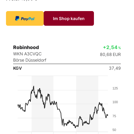
Im Shop kaufen
Robinhood
+2,54
%
WKN A3CVQC
80,68
EUR
Börse Düsseldorf
KGV
37,49
125
100
75
50