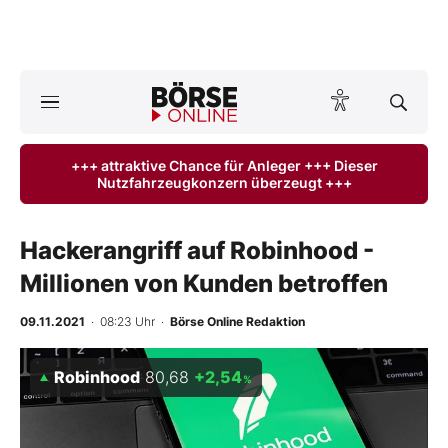
A
ktuelle Ausgabe BÖRSE ONLINE lesen
Börse
+++ attraktive Chance für Anleger +++ Dieser
Nutzfahrzeugkonzern überzeugt +++
News
Anlageprodukte
Hackerangriff auf Robinhood -
Millionen von Kunden betroffen
Finanz-Check
09.11.2021
· 08:23 Uhr
·
Börse Online Redaktion
Abo & Shop
Robinhood
80,68
+2,54
%
BO-Musterdepots
Experten