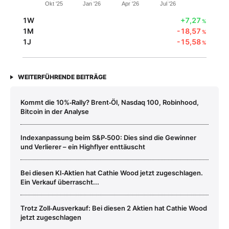
Okt '25
Jan '26
Apr '26
Jul '26
1W
+7,27
%
1M
-18,57
%
1J
-15,58
%
WEITERFÜHRENDE BEITRÄGE
Kommt die 10%‑Rally? Brent‑Öl, Nasdaq 100, Robinhood,
Bitcoin in der Analyse
Indexanpassung beim S&P‑500: Dies sind die Gewinner
und Verlierer – ein Highflyer enttäuscht
Bei diesen KI‑Aktien hat Cathie Wood jetzt zugeschlagen.
Ein Verkauf überrascht...
Trotz Zoll‑Ausverkauf: Bei diesen 2 Aktien hat Cathie Wood
jetzt zugeschlagen